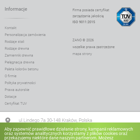
Informacje
Firma posiada certyfikat
zarządzania jakością
ISO 9011:2015
Kontakt
Personalizacja zamówienia
ZANO © 2026
Rodzaje stali
wszelkie prawa zastrzeżone
Rodzaje drewna
mapa strony
Zamienniki drewna
Pielęgnacja drewna
Paleta kolorów betonu
O firmie
Polityka prywatności
Prawa autorskie
Dotacje
Certyfikat TUV
ul.Lindego 7a 30-148 Kraków, Polska
Aby zapewnić prawidłowe działanie strony, kampanii reklamowych
oraz systemów analitycznych korzystamy z plików cookies oraz
+48 12 636 90 27
przekazujemy niektóre dane naszym partnerom. Możesz