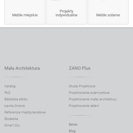
Projekty
Meble miejskie
indywidualne
Meble solarne
Mała Architektura
ZANO Plus
Katalog
Studio Projektowe
FAQ
Projektowanie przemysłowe
Biblioteka plików
Projektowanie małej architektury
Ławka Groove
Projektowanie zieleni
Referencje międzynarodowe
Ekodeska
Beton
Smart City
Blog