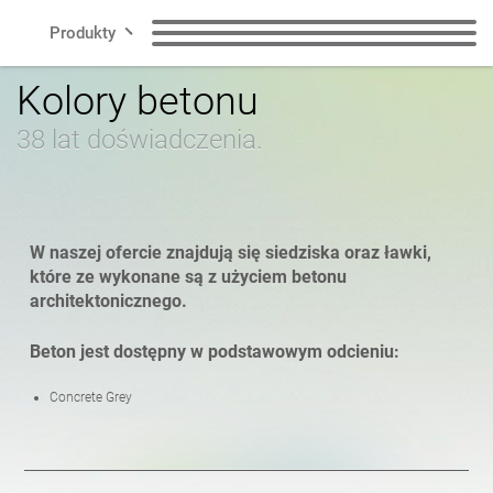
Produkty
Kolory betonu
Linie
Ławki
Kosze na śmieci
38 lat doświadczenia.
Smart City
Kosze do segregacji
Kosze na psie odchody
odpadów
Kontakt
W naszej ofercie znajdują się siedziska oraz ławki,
Słupki
Stojaki rowerowe
które ze wykonane są z użyciem betonu
architektonicznego.
Strefa rowerowa
Stacje solarne
Beton jest dostępny w podstawowym odcieniu:
PL
Concrete Grey
Donice
Popielnice
polski
angielski