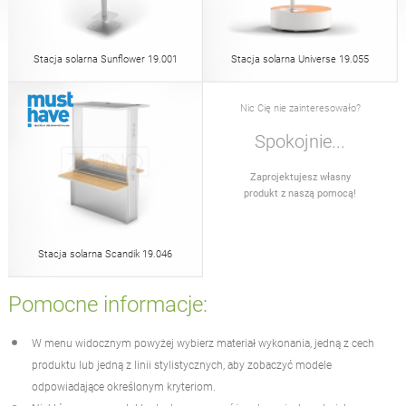
Stoły
Stoły piknikowe
angielski (USA)
niemiecki
Stacja solarna Sunflower 19.001
Stacja solarna Universe 19.055
Pergole
Ogrodzenia
francuski
hiszpański
Nic Cię nie zainteresowało?
Spokojnie...
Osłony na drzewa
Tablice informacyjne
włoski
fiński
Zaprojektujesz własny
produkt z naszą pomocą!
Karmniki
Latarnie
łotewski
litewski
Stacja solarna Scandik 19.046
Łańcuchy
Słupki pod znaki
rumuński
norweski (bokmål)
Pomocne informacje:
W menu widocznym powyżej wybierz materiał wykonania, jedną z cech
Stacje do dezynfekcji
estoński
chorwacki
produktu lub jedną z linii stylistycznych, aby zobaczyć modele
odpowiadające określonym kryteriom.