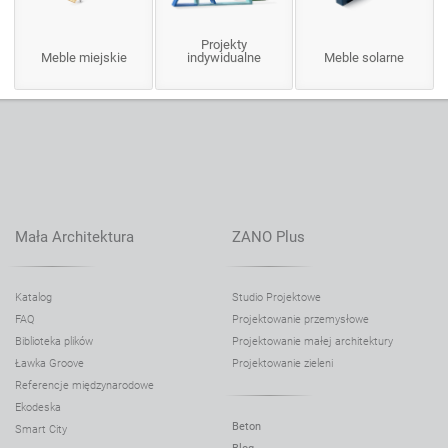
Projekty
Meble miejskie
indywidualne
Meble solarne
Mała Architektura
ZANO Plus
Katalog
Studio Projektowe
FAQ
Projektowanie przemysłowe
Biblioteka plików
Projektowanie małej architektury
Ławka Groove
Projektowanie zieleni
Referencje międzynarodowe
Ekodeska
Beton
Smart City