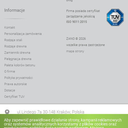
Blog
Informacje
Firma posiada certyfikat
zarządzania jakością
ISO 9011:2015
Kontakt
Personalizacja zamówienia
ZANO © 2026
Rodzaje stali
wszelkie prawa zastrzeżone
Rodzaje drewna
mapa strony
Zamienniki drewna
Pielęgnacja drewna
Paleta kolorów betonu
O firmie
Polityka prywatności
Prawa autorskie
Dotacje
Certyfikat TUV
ul.Lindego 7a 30-148 Kraków, Polska
Aby zapewnić prawidłowe działanie strony, kampanii reklamowych
oraz systemów analitycznych korzystamy z plików cookies oraz
+48 12 636 90 27
przekazujemy niektóre dane naszym partnerom. Możesz