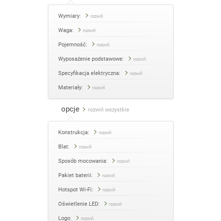
Wymiary:
rozwiń
Waga:
rozwiń
Pojemność:
rozwiń
Wyposażenie podstawowe:
rozwiń
Specyfikacja elektryczna:
rozwiń
Materiały:
rozwiń
opcje
rozwiń wszystkie
Konstrukcja:
rozwiń
Blat:
rozwiń
Sposób mocowania:
rozwiń
Pakiet baterii:
rozwiń
Hotspot Wi-Fi:
rozwiń
Oświetlenie LED:
rozwiń
Logo:
rozwiń