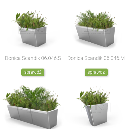
Donica Scandik
06.046.S
Donica Scandik
06.046.M
sprawdź
sprawdź