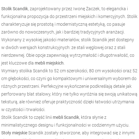
Stolik Scandik
, zaprojektowany przez Iwonę Żaczek, to elegancka i
funkcjonalna propozycja do przestrzeni miejskich i komercyjnych. Stolik
charakteryzuje się prostotą i modernistyczną estetyką, co pasuje
zarówno do nowoczesnych, jak i bardziej tradycyjnych aranżacji.
Wykonany z wysokiej jakości materiałów, stolik Scandik jest dostępny
w dwóch wersjach konstrukcyjnych: ze stali węglowej oraz z stali
nierdzewnej. Obie opcje zapewniają wytrzymałość i długotrwałość, co
jest kluczowe dla
mebli miejskich
.
Wymiary stolika Scandik to 52 cm szerokości, 80 cm wysokości oraz 52
cm głębokości, co czyni go kompaktowym i uniwersalnym wyborem do
różnych przestrzeni. Perfekcyjne wykończenie podkreślają detale jak
perforowany blat stalowy, który nie tylko wyróżnia się swoją unikatową
teksturą, ale również oferuje praktyczność dzięki łatwości utrzymania
w czystości i trwałości.
Stolik Scandik to część linii
mebli Scandik
, która słynie z
minimalistycznego designu i funkcjonalności w codziennym użyciu.
Stoły miejskie
Scandik zostały stworzone, aby integrować się z innymi