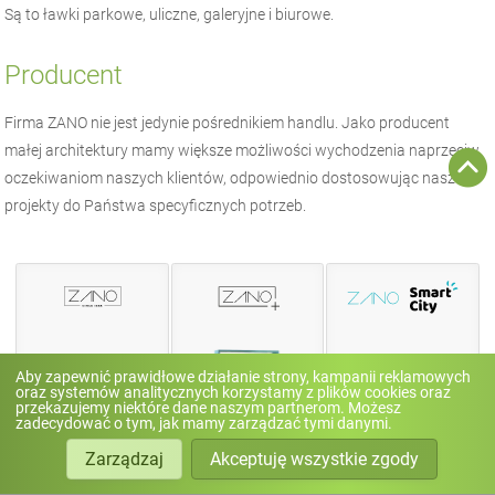
Są to ławki parkowe, uliczne, galeryjne i biurowe.
Producent
Firma
ZANO
nie jest jedynie pośrednikiem handlu. Jako producent
małej architektury
mamy większe możliwości wychodzenia naprzeciw
oczekiwaniom naszych klientów, odpowiednio dostosowując nasze
projekty do Państwa specyficznych potrzeb.
Aby zapewnić prawidłowe działanie strony, kampanii reklamowych
oraz systemów analitycznych korzystamy z plików cookies oraz
przekazujemy niektóre dane naszym partnerom. Możesz
zadecydować o tym, jak mamy zarządzać tymi danymi.
Zarządzaj
Akceptuję wszystkie zgody
Projekty
Meble miejskie
indywidualne
Meble solarne