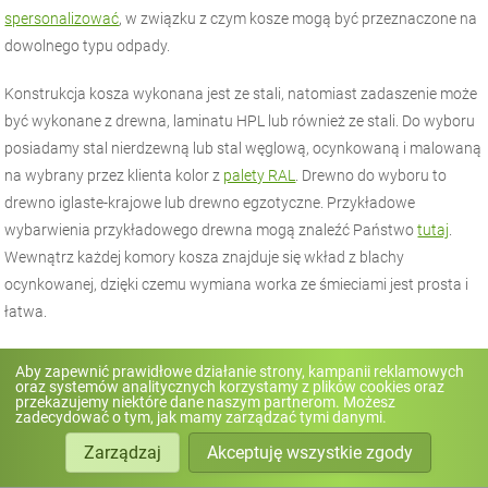
spersonalizować
, w związku z czym kosze mogą być przeznaczone na
dowolnego typu odpady.
Konstrukcja kosza wykonana jest ze stali, natomiast zadaszenie może
być wykonane z drewna, laminatu HPL lub również ze stali. Do wyboru
posiadamy stal nierdzewną lub stal węglową, ocynkowaną i malowaną
na wybrany przez klienta kolor z
palety RAL
. Drewno do wyboru to
drewno iglaste-krajowe lub drewno egzotyczne. Przykładowe
wybarwienia przykładowego drewna mogą znaleźć Państwo
tutaj
.
Wewnątrz każdej komory kosza znajduje się wkład z blachy
ocynkowanej, dzięki czemu wymiana worka ze śmieciami jest prosta i
łatwa.
Kosze Scandik są kontynuacją
linii mebli miejskich Scandik
. W jej skład
Aby zapewnić prawidłowe działanie strony, kampanii reklamowych
oraz systemów analitycznych korzystamy z plików cookies oraz
wchodzą: ławki miejskie, donice, oraz
stacja solarna
.
przekazujemy niektóre dane naszym partnerom. Możesz
zadecydować o tym, jak mamy zarządzać tymi danymi.
Zarządzaj
Akceptuję wszystkie zgody