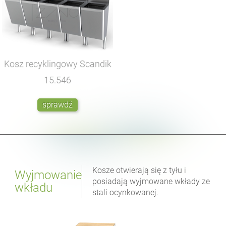
Kosz recyklingowy Scandik
15.546
sprawdź
Kosze otwierają się z tyłu i
Wyjmowanie
posiadają wyjmowane wkłady ze
wkładu
stali ocynkowanej.