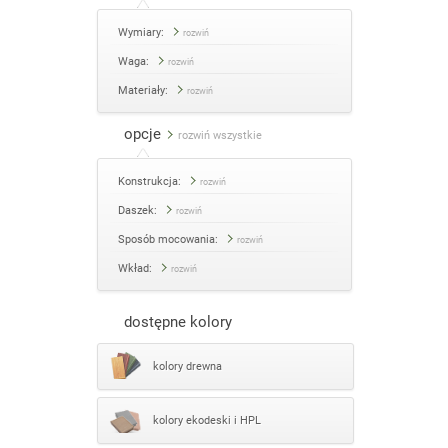
Wymiary:
rozwiń
Waga:
rozwiń
Materiały:
rozwiń
opcje
rozwiń wszystkie
Konstrukcja:
rozwiń
Daszek:
rozwiń
Sposób mocowania:
rozwiń
Wkład:
rozwiń
dostępne kolory
kolory drewna
kolory ekodeski i HPL