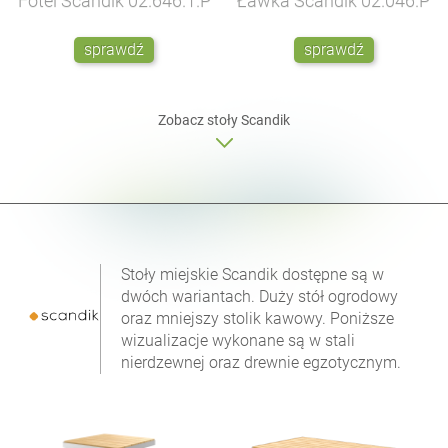
Fotel Scandik
02.646.1.P
Ławka Scandik
02.046.P
sprawdź
sprawdź
Zobacz
stoły
Scandik
Stoły miejskie Scandik dostępne są w
dwóch wariantach. Duży stół ogrodowy
oraz mniejszy stolik kawowy. Poniższe
wizualizacje wykonane są w stali
nierdzewnej oraz drewnie egzotycznym.