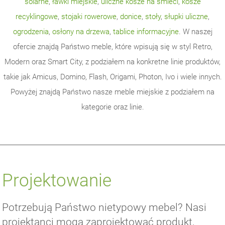
solarne
,
ławki miejskie
,
uliczne kosze na śmieci
,
kosze
recyklingowe
,
stojaki rowerowe
,
donice
,
stoły
,
słupki uliczne
,
ogrodzenia
,
osłony na drzewa
,
tablice informacyjne
. W naszej
ofercie znajdą Państwo meble, które wpisują się w styl Retro,
Modern oraz Smart City, z podziałem na konkretne linie produktów,
takie jak Amicus, Domino, Flash, Origami, Photon, Ivo i wiele innych.
Powyżej znajdą Państwo nasze meble miejskie z podziałem na
kategorie oraz linie.
Projektowanie
Potrzebują Państwo nietypowy mebel? Nasi
projektanci mogą zaprojektować produkt,