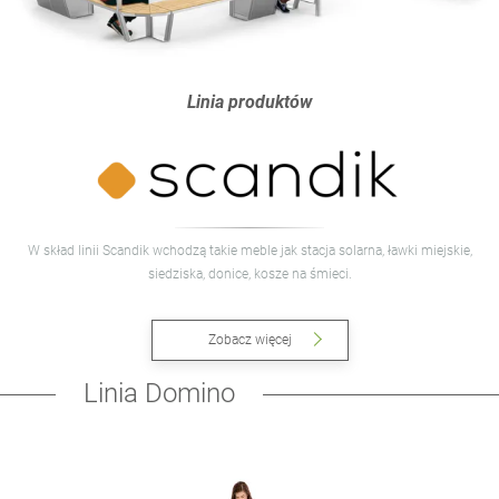
Linia produktów
W skład linii Scandik wchodzą takie meble jak stacja solarna, ławki miejskie,
siedziska, donice, kosze na śmieci.
Zobacz więcej
Linia Domino