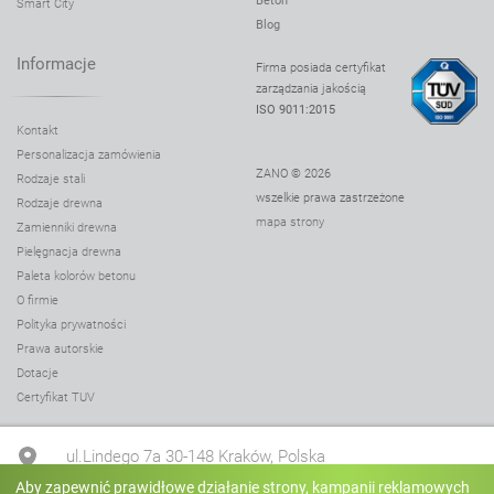
Beton
Smart City
Blog
Informacje
Firma posiada certyfikat
zarządzania jakością
ISO 9011:2015
Kontakt
Personalizacja zamówienia
ZANO © 2026
Rodzaje stali
wszelkie prawa zastrzeżone
Rodzaje drewna
mapa strony
Zamienniki drewna
Pielęgnacja drewna
Paleta kolorów betonu
O firmie
Polityka prywatności
Prawa autorskie
Dotacje
Certyfikat TUV
ul.Lindego 7a 30-148 Kraków, Polska
Aby zapewnić prawidłowe działanie strony, kampanii reklamowych