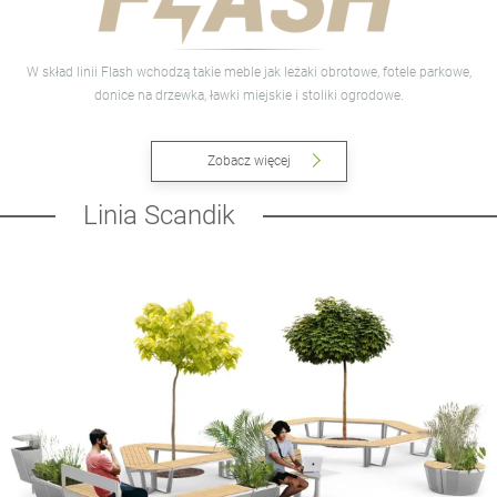
W skład linii Flash wchodzą takie meble jak leżaki obrotowe, fotele parkowe,
donice na drzewka, ławki miejskie i stoliki ogrodowe.
Zobacz więcej
Linia Scandik