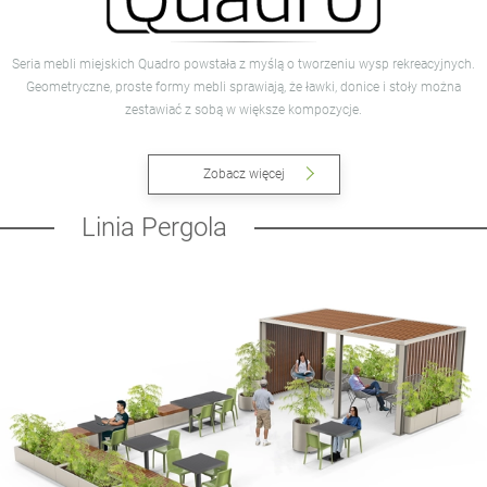
Seria mebli miejskich Quadro powstała z myślą o tworzeniu wysp rekreacyjnych.
Geometryczne, proste formy mebli sprawiają, że ławki, donice i stoły można
zestawiać z sobą w większe kompozycje.
Zobacz więcej
Linia Pergola