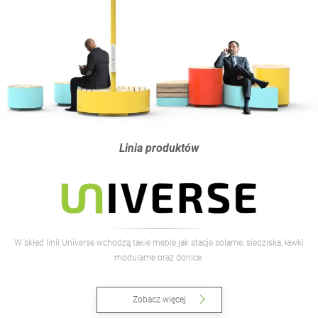
Linia produktów
W skład linii Universe wchodzą takie meble jak stacje solarne, siedziska, ławki
modularne oraz donice.
Zobacz więcej