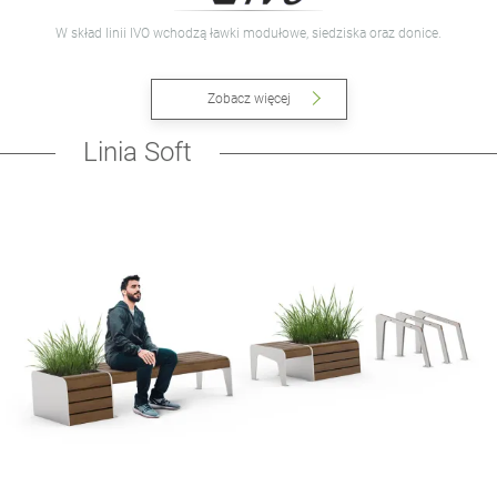
W skład linii IVO wchodzą ławki modułowe, siedziska oraz donice.
Zobacz więcej
Linia Soft