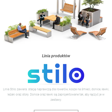
Linia produktów
Linia Stilo zawiera: stację naprawczą dla rowerów, kosze na śmieci, donice, ławki,
leżaki oraz stoły. Donice oraz ławki są zaprojektowane tak, aby łączyć je w
zestawy.