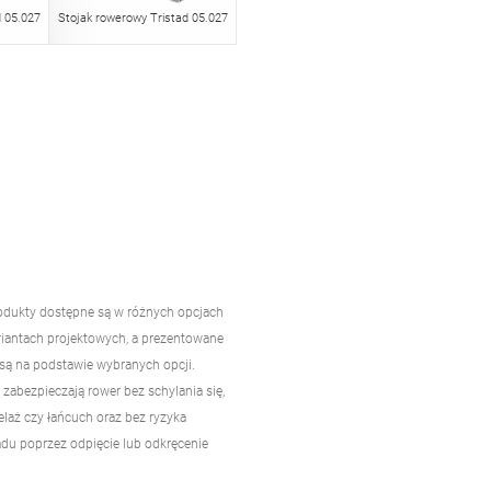
d 05.027
Stojak rowerowy Tristad 05.027
odukty dostępne są w różnych opcjach
riantach projektowych, a prezentowane
są na podstawie wybranych opcji.
 zabezpieczają rower bez schylania się,
elaż czy łańcuch oraz bez ryzyka
adu poprzez odpięcie lub odkręcenie