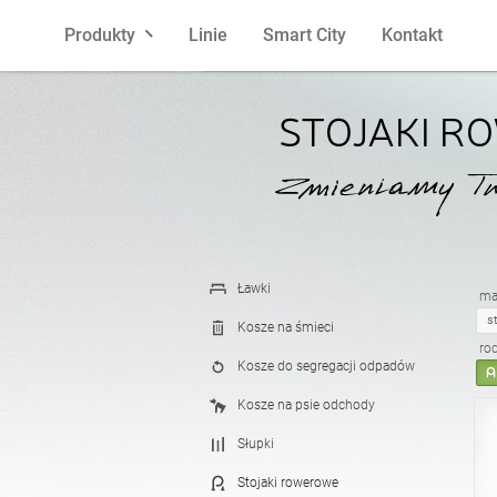
Produkty
Linie
Smart City
Kontakt
Ławki
polski
Kosze na 
angielski
STOJAKI 
Słupki
francuski
Stojaki r
hiszpańsk
Donice
łotewski
Popielnic
litewski
Ławki
mat
s
Kosze na śmieci
ro
Kosze do segregacji odpadów
Pergole
estoński
Ogrodzen
Kosze na psie odchody
Słupki
Karmniki
Latarnie
Stojaki rowerowe