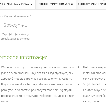
tojak rowerowy Soft 05.012
Stojak rowerowy Soft 05.012
Stojak rowerowy Trista
Nic Cię nie zainteresowało?
Spokojnie...
Zaprojektujesz własny
produkt z naszą pomocą!
omocne informacje:
W menu widocznym powyżej wybierz materiał wykonania,
Niektóre nasze pr
jedną z cech produktu lub jedną z linii stylistycznych, aby
materiału oraz wa
zobaczyć modele odpowiadające określonym kryteriom.
ceny generowane 
Przy doborze odpowiedniego stojaka rowerowego warto
Stojaki barierkowe
pamiętać, iż najbardziej polecanymi modelami są
stojaki
brudzenia rąk o st
barierkowe
, o które można oprzeć rower i przypiąć do nich
kradzieży jednośl
ramę.
samego koła.