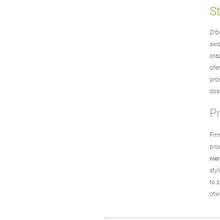
S
Zró
swo
ora
ofe
pro
dost
P
Fir
pro
nie
styl
to 
otw