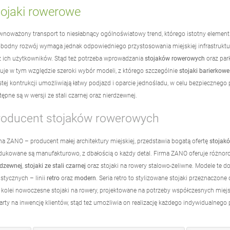
tojaki rowerowe
wnoważony transport to niesłabnący ogólnoświatowy trend, którego istotny element
bodny rozwój wymaga jednak odpowiedniego przystosowania miejskiej infrastruk
z ich użytkowników. Stąd też potrzeba wprowadzania
stojaków rowerowych
oraz par
ruje w tym względzie szeroki wybór modeli, z którego szczególnie
stojaki barierkowe
stej kontrukcji umożliwiają łatwy podjazd i oparcie jednośladu, w celu bezpiecznego 
ępne są w wersji ze stali czarnej oraz nierdzewnej.
roducent stojaków rowerowych
ma ZANO – producent małej architektury miejskiej, przedstawia bogatą ofertę
stojak
dukowane są manufakturowo, z dbałością o każdy detal. Firma ZANO oferuje różno
rdzewnej
,
stojaki ze stali czarnej
oraz stojaki na rowery stalowo-żeliwne. Modele te 
istycznych – linii
retro
oraz
modern
. Seria retro to stylizowane stojaki przeznaczone
z kolei nowoczesne stojaki na rowery, projektowane na potrzeby współczesnych mie
arty na inwencję klientów, stąd też umożliwia on realizację każdego indywidualneg