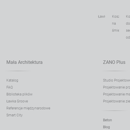
Ławki
Kosze
Ko
na
do
śmieci
se
o
Mała Architektura
ZANO Plus
Katalog
Studio Projektow
FAQ
Projektowanie p
Biblioteka plików
Projektowanie mał
Ławka Groove
Projektowanie zie
Referencje międzynarodowe
Smart City
Beton
Blog