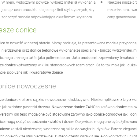
W menu widocznym powyżej wybierz materiał wykonania,
Niektóre nasze pr
jedną z cech produktu lub jedną z linii stylistycznych, aby
materiału oraz wa
zobaczyć modele odpowiadające określonym kryteriom.
ceny generowane 
asze donice
ice
to nowość w naszej ofercie. Mamy nadzieje, że prezentowane modele przypadn
li nierdzewnej
oraz
donice betonowe
wykonane ze specjalnej - bardzo wytrzymałej, 
icznego znanego także jako polimerobeton. Jako
producent
zapewniamy trwałość i w
sze
donice
wytwarzamy w kilku standardowych rozmiarach. Są to tak małe jak i
duże 
ągłe, podłużne jak i
kwadratowe donice
.
onice nowoczesne
sze
donice
określane są jako nowoczesne i ekskluzywne. Nieskomplikowana bryła wzb
ie jak ozdobne paseczki drewna.
Nowoczesne donice
ZANO to zarówno
donice stalo
wersalny dla tego mogą one być stosowane zarówno jako
donice ogrodowe
jak i
doni
ice mogą służyć do sadzenia kwiatów i drzew. Oczywiście mogą one być użytkowane 
alowe
ze stali nierdzewnej wnoszone są także
do wnętrz
budynków. Bardzo elegancko
ych obiektów ze stali nierdzewnej. Dlatego często wstawia się je do korytarzy biur i