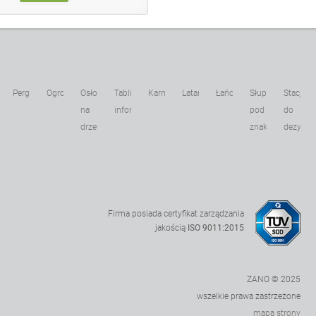
Pergole
Ogrodzenia
Osłony
Tablice
Karmniki
Latarnie
Łańcuchy
Słupki
Stacje
kowe
na
informacyjne
pod
do
drzewa
znaki
dezynfek
Firma posiada certyfikat zarządzania
jakością
ISO 9011:2015
ZANO © 2025
wszelkie prawa zastrzeżone
mapa strony