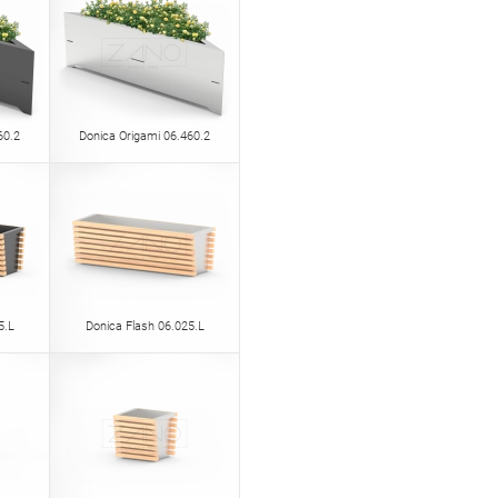
60.2
Donica Origami 06.460.2
5.L
Donica Flash 06.025.L