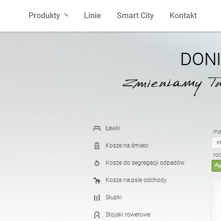
Produkty
Linie
Smart City
Kontakt
Ławki
polski
Kosze na 
angielski
DON
Słupki
francuski
Stojaki r
hiszpańsk
Donice
łotewski
Popielnic
litewski
Ławki
mat
s
Kosze na śmieci
ro
Kosze do segregacji odpadów
Pergole
estoński
Ogrodzen
Kosze na psie odchody
Słupki
Karmniki
Latarnie
Stojaki rowerowe