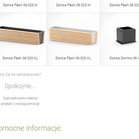
Donica Flash 06.025.M
Donica Flash 06.025.M
Donica Flash 06.02
Donica Flash 06.025.XL
Donica Flash 06.025.XL
Donica Domino 06.
Nic Cię nie zainteresowało?
Spokojnie...
Zaprojektujesz własny
produkt z naszą pomocą!
omocne informacje: