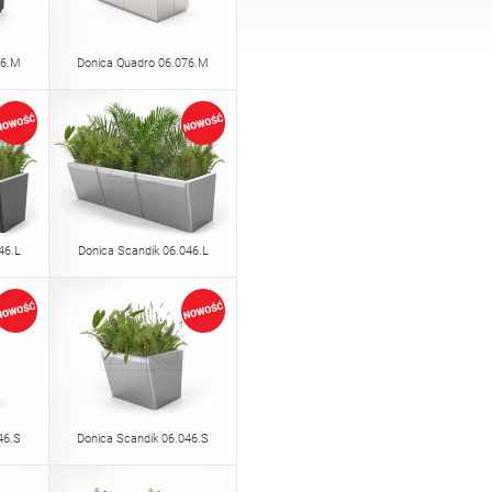
76.M
Donica Quadro 06.076.M
46.L
Donica Scandik 06.046.L
46.S
Donica Scandik 06.046.S