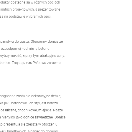
odukty dostępne są w różnych opcjach
riantach projektowych, a prezentowane
są na podstawie wybranych opcji.
ą państwu do gustu. Oferujemy
donice ze
mrozoodpornej - odmiany betonu
ytrzymałość, a przy tym atrakcyjne ceny.
donice
. Znajdą u nas Państwo zarówno
ogacona została o dekoracyjne detale,
we
jak i betonowe. Ich styl jest bardzo
ce uliczne, chodnikowe, miejskie
. Nasze
nie tylko jako
donice zewnętrzne
.
Donice
 prezentują się zresztą w otoczeniu
 galerii handlowych, a nawet do domów