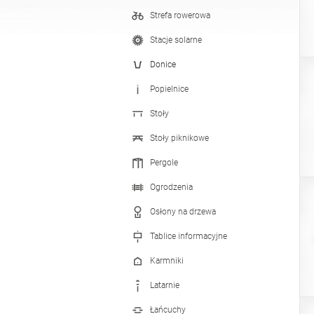
Strefa rowerowa
Stacje do dezynfekcji
Stacje solarne
Donice
Popielnice
Stoły
Stoły piknikowe
Pergole
Ogrodzenia
Osłony na drzewa
Tablice informacyjne
Karmniki
Latarnie
Łańcuchy