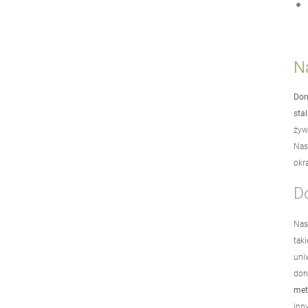
N
Don
sta
żyw
Na
okr
D
Na
tak
uni
don
met
inn