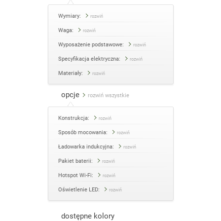
Wymiary:
rozwiń
Waga:
rozwiń
Wyposażenie podstawowe:
rozwiń
Specyfikacja elektryczna:
rozwiń
Materiały:
rozwiń
opcje
rozwiń wszystkie
Konstrukcja:
rozwiń
Sposób mocowania:
rozwiń
Ładowarka indukcyjna:
rozwiń
Pakiet baterii:
rozwiń
Hotspot Wi-Fi:
rozwiń
Oświetlenie LED:
rozwiń
dostępne kolory