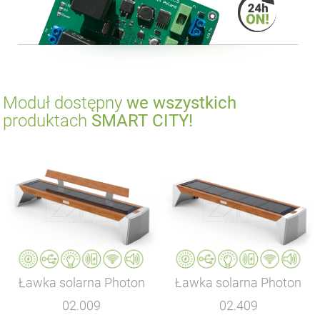
Moduł dostępny
we wszystkich
produktach
SMART CITY!
Ławka solarna Photon
Ławka solarna Photon
02.009
02.409