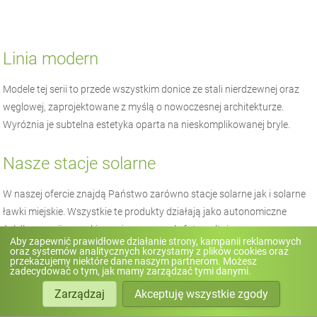
Linia modern
Modele tej serii to przede wszystkim donice ze stali nierdzewnej oraz
węglowej, zaprojektowane z myślą o nowoczesnej architekturze.
Wyróżnia je subtelna estetyka oparta na nieskomplikowanej bryle.
Nasze stacje solarne
W naszej ofercie znajdą Państwo zarówno stacje solarne jak i solarne
ławki miejskie. Wszystkie te produkty działają jako autonomiczne
źródła energii pozyskiwanej przez panele fotowoltaiczne.
Aby zapewnić prawidłowe działanie strony, kampanii reklamowych
Podstawowym wyposażeniem każdej stacji i ławki są porty USB,
oraz systemów analitycznych korzystamy z plików cookies oraz
przekazujemy niektóre dane naszym partnerom. Możesz
ładowarki indukcyjne, oświetlenie LEDowe uruchamiane autonomicznie
zadecydować o tym, jak mamy zarządzać tymi danymi.
po zmroku oraz hotspot Wi-Fi. Produkty Smart City odznaczają się
Zarządzaj
Akceptuję wszystkie zgody
oryginalnym, nowoczesnym dizajnem. Użyte materiały takie jak: stal