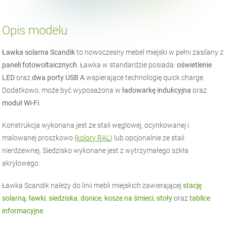
Opis modelu
Ławka solarna Scandik
to nowoczesny mebel miejski w pełni zasilany z
paneli fotowoltaicznych
. Ławka w standardzie posiada:
oświetlenie
LED
oraz
dwa porty USB A
wspierające technologię quick charge.
Dodatkowo, może być wyposażona w
ładowarkę indukcyjna
oraz
moduł Wi-Fi
.
Konstrukcja wykonana jest ze stali węglowej, ocynkowanej i
malowanej proszkowo (
kolory RAL
) lub opcjonalnie ze stali
nierdzewnej. Siedzisko wykonane jest z wytrzymałego szkła
akrylowego.
Ławka Scandik należy do linii mebli miejskich zawierającej
stację
solarną
,
ławki
,
siedziska
,
donice
,
kosze na śmieci
,
stoły
oraz
tablice
informacyjne
.