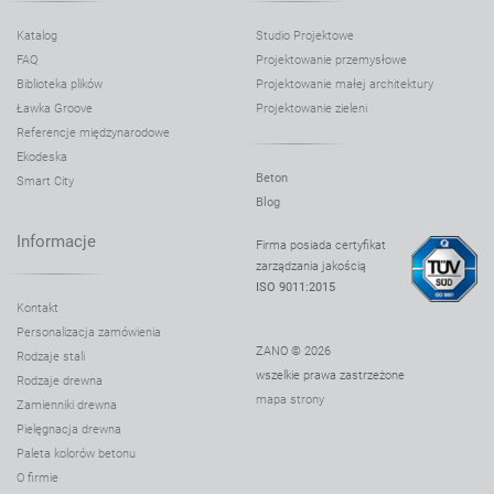
Katalog
Studio Projektowe
FAQ
Projektowanie przemysłowe
Biblioteka plików
Projektowanie małej architektury
Ławka Groove
Projektowanie zieleni
Referencje międzynarodowe
Ekodeska
Beton
Smart City
Blog
Informacje
Firma posiada certyfikat
zarządzania jakością
ISO 9011:2015
Kontakt
Personalizacja zamówienia
ZANO © 2026
Rodzaje stali
wszelkie prawa zastrzeżone
Rodzaje drewna
mapa strony
Zamienniki drewna
Pielęgnacja drewna
Paleta kolorów betonu
O firmie