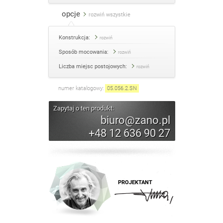
opcje
rozwiń wszystkie
Konstrukcja:
rozwiń
Sposób mocowania:
rozwiń
Liczba miejsc postojowych:
rozwiń
numer katalogowy:
05.056.2
.
SN
Zapytaj o ten produkt:
biuro@zano.pl
+48 12 636 90 27
PROJEKTANT