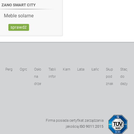
ZANO SMART CITY
Meble solarne
sprawdź
Pergole
Ogrodzenia
Osłony
Tablice
Karmniki
Latarnie
Łańcuchy
Słupki
Stacje
kowe
na
informacyjne
pod
do
drzewa
znaki
dezynfek
Firma posiada certyfikat zarządzania
jakością
ISO 9011:2015