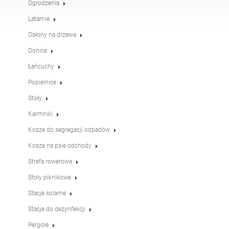
Ogrodzenia
Stoły
Stoły piknikowe
angielski (USA)
niemiecki
Latarnie
Osłony na drzewa
Pergole
Ogrodzenia
francuski
hiszpański
Donice
Łańcuchy
Popielnice
Osłony na drzewa
Tablice informacyjne
włoski
fiński
Stoły
Karmniki
Karmniki
Latarnie
łotewski
litewski
Kosze do segregacji odpadów
Kosze na psie odchody
Łańcuchy
Słupki pod znaki
Strefa rowerowa
rumuński
norweski (bokmål)
Stoły piknikowe
Stacje solarne
Stacje do dezynfekcji
estoński
Stacje do dezynfekcji
Pergole