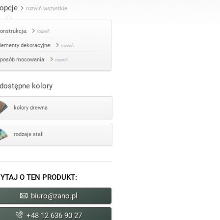
opcje
rozwiń wszystkie
onstrukcja:
rozwiń
lementy dekoracyjne:
rozwiń
posób mocowania:
rozwiń
dostępne kolory
kolory drewna
rodzaje stali
YTAJ O TEN PRODUKT:
biuro@zano.pl
+48 12 636 90 27