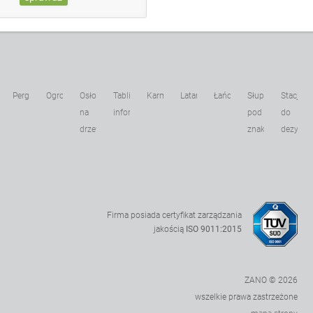
Pergole
Ogrodzenia
Osłony
Tablice
Karmniki
Latarnie
Łańcuchy
Słupki
Stacje
kowe
na
informacyjne
pod
do
drzewa
znaki
dezynfek
Firma posiada certyfikat zarządzania
jakością
ISO 9011:2015
ZANO © 2026
wszelkie prawa zastrzeżone