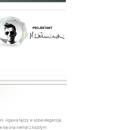
PROJEKTANT
ni. Agawa łączy w sobie elegancję,
e się ona niemal z każdym