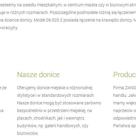
zy jesteśmy na osiedlu mieszkalnym, w centrum miasta czy w biurowym at
puje w różnych rozmiarach. Poszczególne podmodele różnią się łączeni
 ściance donicy. Model 06.020.2 posiada łączenie na krawędzi donicy. M
oracyjny.
Nasze donice
Produc
e ze
Oferujemy donice miejskie o różnorodnej
Firma
ZANO
stylistyce i w standardowych rozmiarach.
handlu. Jak
Nasze donice mogą być stosowane zarówno
mamy więks
ka
bezpośrednio w przestrzeni miejskiej, na
naprzeciw o
placach, chodnikach, jak i wewnątrz
odpowiednio
budynków, np. galerii handlowych, czy
Państwa spe
biurowców.