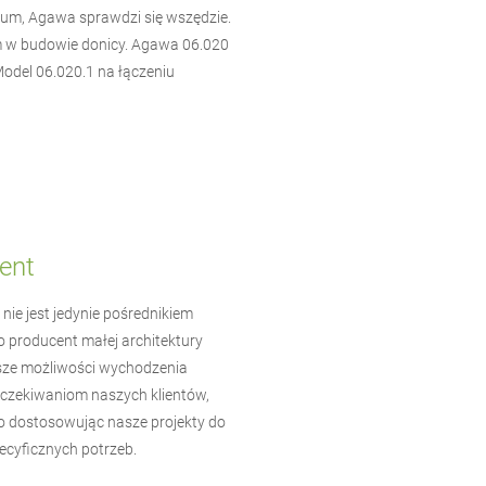
rium, Agawa sprawdzi się wszędzie.
em w budowie donicy. Agawa 06.020
odel 06.020.1 na łączeniu
ent
nie jest jedynie pośrednikiem
o producent
małej architektury
ze możliwości wychodzenia
czekiwaniom naszych klientów,
 dostosowując nasze projekty do
cyficznych potrzeb.