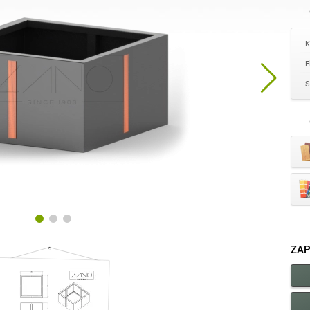
K
E
S
ZAP