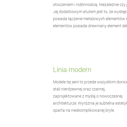
otoczeniem i roślinnością. Niezależnie c
Jej dodatkowym atutem jest to, że wystę
posiada łączenie metalowych elementów na
elementów posiada drewniany element dek
Linia modern
Modele tej serii to przede wszystkim donic
stali nierdzewnej oraz czarnej,
zaprojektowane z myślą o nowoczesnej
architekturze. Wyróżnia je subtelna estety
oparta na nieskomplikowanej bryle.