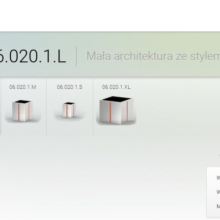
śmieci
Kosze do segregacji odpa
angielski (USA)
.020.1.L
Mała architektura ze style
owerowe
i
Strefa rowerowa
włoski
06.020.1.M
06.020.1.S
06.020.1.XL
e
Stoły
rumuński
ia
i
Osłony na drzewa
W
W
Łańcuchy
M