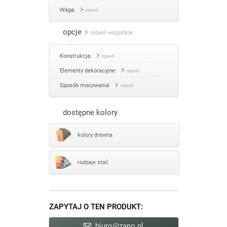
Waga:
rozwiń
opcje
rozwiń wszystkie
Konstrukcja:
rozwiń
Elementy dekoracyjne:
rozwiń
Sposób mocowania:
rozwiń
dostępne kolory
kolory drewna
rodzaje stali
ZAPYTAJ O TEN PRODUKT:
biuro@zano.pl