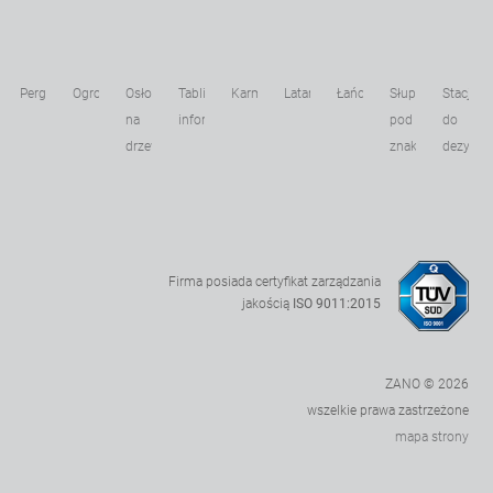
Pergole
Ogrodzenia
Osłony
Tablice
Karmniki
Latarnie
Łańcuchy
Słupki
Stacje
kowe
na
informacyjne
pod
do
drzewa
znaki
dezynfek
Firma posiada certyfikat zarządzania
jakością
ISO 9011:2015
ZANO © 2026
wszelkie prawa zastrzeżone
mapa strony