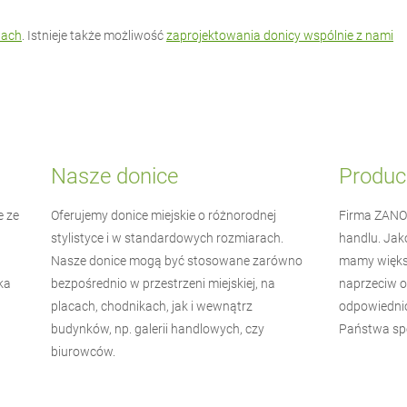
tach
. Istnieje także możliwość
zaprojektowania donicy wspólnie z nami
Nasze donice
Produc
e ze
Oferujemy donice miejskie o różnorodnej
Firma
ZANO
stylistyce i w standardowych rozmiarach.
handlu. Jak
Nasze donice mogą być stosowane zarówno
mamy więks
ka
bezpośrednio w przestrzeni miejskiej, na
naprzeciw o
placach, chodnikach, jak i wewnątrz
odpowiednio
budynków, np. galerii handlowych, czy
Państwa spe
biurowców.