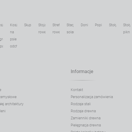
sze
Kosze
Słupki
Stojaki
Strefa
Stacje
Donice
Popielnice
Stoły
Stoły
na
rowerowe
rowerowa
solarne
pikni
gregacji
psie
dpadów
odchody
Informacje
e
Kontakt
rzemysłowe
Personalizacja zamówienia
ej architektury
Rodzaje stali
leni
Rodzaje drewna
Zamienniki drewna
Pielęgnacja drewna