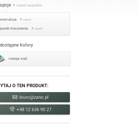
opcje
rozwiń wszystkie
onstrukcja:
rozwiń
posób mocowania:
rozwiń
dostępne kolory
rodzaje stali
YTAJ O TEN PRODUKT:
biuro@zano.pl
+48 12 636 90 27