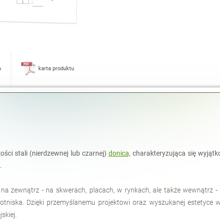
a
karta produktu
ści stali (nierdzewnej lub czarnej)
donica,
charakteryzująca się wyjąt
.
 na zewnątrz - na skwerach, placach, w rynkach, ale także wewnątrz -
lotniska. Dzięki przemyślanemu projektowi oraz wyszukanej estetyce 
skiej.