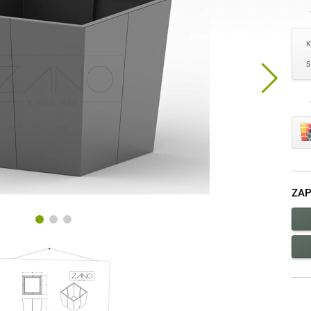
K
S
ZAP