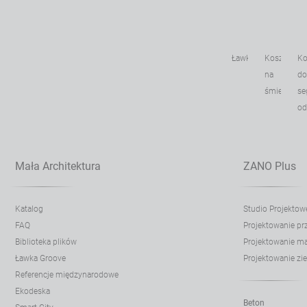
Ławki
Kosze
Ko
na
do
śmieci
se
o
Mała Architektura
ZANO Plus
Katalog
Studio Projektow
FAQ
Projektowanie p
Biblioteka plików
Projektowanie mał
Ławka Groove
Projektowanie zie
Referencje międzynarodowe
Ekodeska
Beton