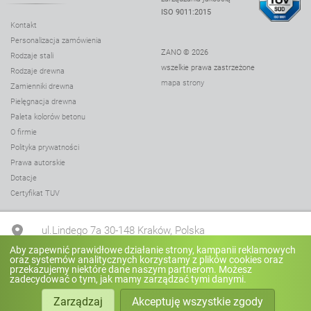
ISO 9011:2015
Kontakt
Personalizacja zamówienia
ZANO © 2026
Rodzaje stali
wszelkie prawa zastrzeżone
Rodzaje drewna
mapa strony
Zamienniki drewna
Pielęgnacja drewna
Paleta kolorów betonu
O firmie
Polityka prywatności
Prawa autorskie
Dotacje
Certyfikat TUV
ul.Lindego 7a 30-148 Kraków, Polska
Aby zapewnić prawidłowe działanie strony, kampanii reklamowych
oraz systemów analitycznych korzystamy z plików cookies oraz
+48 12 636 90 27
przekazujemy niektóre dane naszym partnerom. Możesz
zadecydować o tym, jak mamy zarządzać tymi danymi.
Zarządzaj
Akceptuję wszystkie zgody
biuro@zano.pl