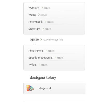
Wymiary:
rozwiń
Waga:
rozwiń
Pojemność:
rozwiń
Materiały:
rozwiń
opcje
rozwiń wszystkie
Konstrukcja:
rozwiń
Sposób mocowania:
rozwiń
Wkład:
rozwiń
dostępne kolory
rodzaje stali