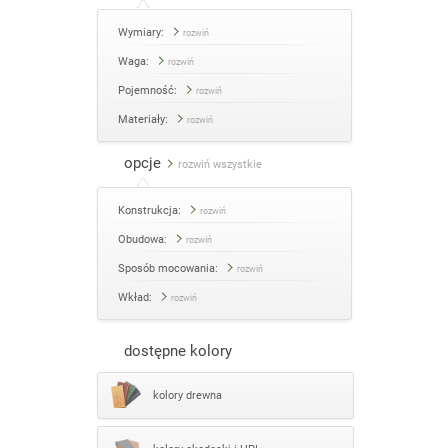
Wymiary:
rozwiń
Waga:
rozwiń
Pojemność:
rozwiń
Materiały:
rozwiń
opcje
rozwiń wszystkie
Konstrukcja:
rozwiń
Obudowa:
rozwiń
Sposób mocowania:
rozwiń
Wkład:
rozwiń
dostępne kolory
kolory drewna