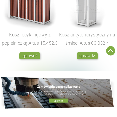
Kosz recyklingowy z
Kosz antyterrorystyczny na
popielniczką Altus
15.452.3
śmieci Altus
03.052.4
sprawdź
sprawdź