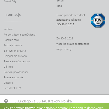
Beton
Smart City
Blog
Informacje
Firma posiada certyfikat
zarządzania jakością
ISO 9011:2015
Kontakt
Personalizacja zamówienia
ZANO © 2026
Rodzaje stali
wszelkie prawa zastrzeżone
Rodzaje drewna
mapa strony
Zamienniki drewna
Pielęgnacja drewna
Paleta kolorów betonu
O firmie
Polityka prywatności
Prawa autorskie
Dotacje
Certyfikat TUV
ul.Lindego 7a 30-148 Kraków, Polska
Aby zapewnić prawidłowe działanie strony, kampanii reklamowych