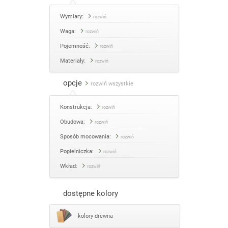
Wymiary:
rozwiń
Waga:
rozwiń
Pojemność:
rozwiń
Materiały:
rozwiń
opcje
rozwiń wszystkie
Konstrukcja:
rozwiń
Obudowa:
rozwiń
Sposób mocowania:
rozwiń
Popielniczka:
rozwiń
Wkład:
rozwiń
dostępne kolory
kolory drewna