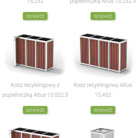
15.252
popielniczką Altus
15.252.3
sprawdź
sprawdź
Kosz recyklingowy z
Kosz recyklingowy Altus
popielniczką Altus
15.052.3
15.452
sprawdź
sprawdź