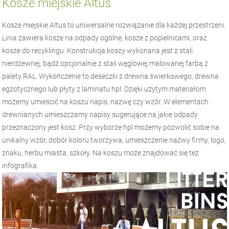
Kosze miejskie Altus
Kosze miejskie Altus to uniwersalne rozwiązanie dla każdej przestrzeni.
Linia zawiera kosze na odpady ogólne, kosze z popielnicami, oraz
kosze do recyklingu. Konstrukcja koszy wykonana jest z stali
nierdzewnej, bądź opcjonalnie z stali węglowej malowanej farbą z
palety RAL. Wykończenie to deseczki z drewna świerkowego, drewna
egzotycznego lub płyty z laminatu hpl. Dzięki użytym materiałom
możemy umieścić na koszu napis, nazwę czy wzór. W elementach
drewnianych umieszczamy napisy sugerujące na jakie odpady
przeznaczony jest kosz. Przy wyborze hpl możemy pozwolić sobie na
unikalny wzór, dobór koloru tworzywa, umieszczenie nazwy firmy, logo,
znaku, herbu miasta, szkoły. Na koszu może znajdować się też
infografika.