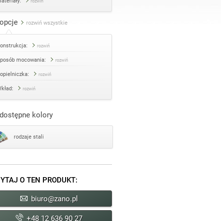
ateriały:
rozwiń
opcje
rozwiń wszystkie
onstrukcja:
rozwiń
posób mocowania:
rozwiń
opielniczka:
rozwiń
kład:
rozwiń
dostępne kolory
rodzaje stali
YTAJ O TEN PRODUKT:
biuro@zano.pl
+48 12 636 90 27