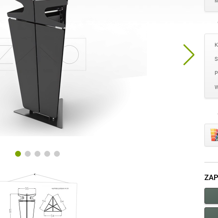
M
K
S
P
W
ZAP