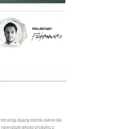
PROJEKTANT
strukcją dającą szeroki zakres dla
 najwyższej jakości produktu z