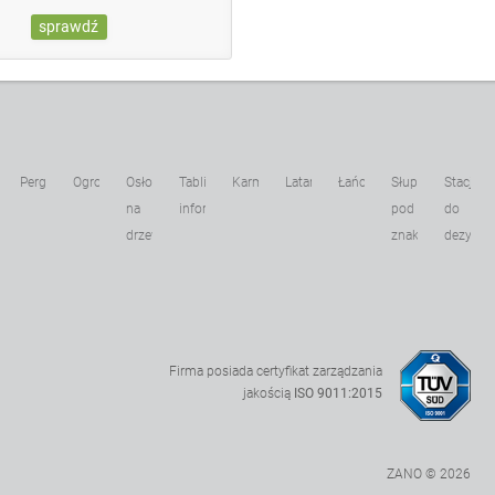
sprawdź
Pergole
Ogrodzenia
Osłony
Tablice
Karmniki
Latarnie
Łańcuchy
Słupki
Stacje
kowe
na
informacyjne
pod
do
drzewa
znaki
dezynfek
Firma posiada certyfikat zarządzania
jakością
ISO 9011:2015
ZANO © 2026