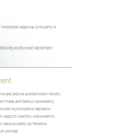
er kosza(stal węglową, cynkujemy a
twiej pozbywać się śmieci.
cent
nie jest jedynie pośrednikiem handlu.
ent
małej architektury
posiadamy
iwość wychodzenia naprzeciw
m naszych klientów, odpowiednio
 nasze projekty do Państwa
ch potrzeb.