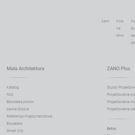
Ławki
Kosze
Ko
na
do
śmieci
se
o
Mała Architektura
ZANO Plus
Katalog
Studio Projektow
FAQ
Projektowanie p
Biblioteka plików
Projektowanie mał
Ławka Groove
Projektowanie zie
Referencje międzynarodowe
Ekodeska
Beton
Smart City