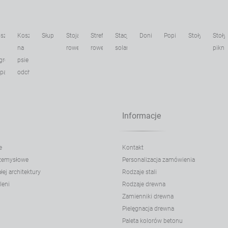
sze
Kosze
Słupki
Stojaki
Strefa
Stacje
Donice
Popielnice
Stoły
Stoły
na
rowerowe
rowerowa
solarne
pikni
gregacji
psie
dpadów
odchody
Informacje
e
Kontakt
rzemysłowe
Personalizacja zamówienia
ej architektury
Rodzaje stali
leni
Rodzaje drewna
Zamienniki drewna
Pielęgnacja drewna
Paleta kolorów betonu