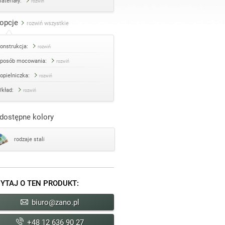
ateriały:
rozwiń
opcje
rozwiń wszystkie
onstrukcja:
rozwiń
posób mocowania:
rozwiń
opielniczka:
rozwiń
kład:
rozwiń
dostępne kolory
rodzaje stali
YTAJ O TEN PRODUKT:
biuro@zano.pl
+48 12 636 90 27