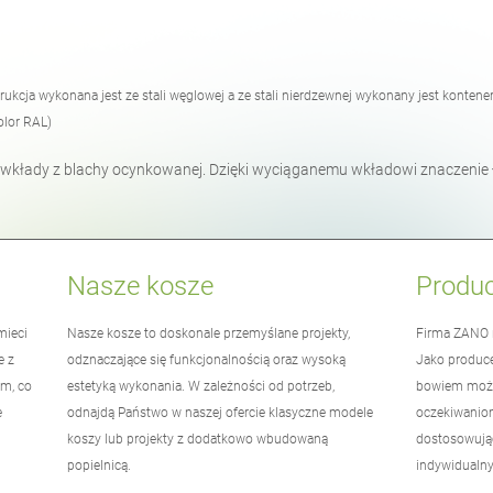
strukcja wykonana jest ze stali węglowej a ze stali nierdzewnej wykonany jest konten
olor RAL)
kłady z blachy ocynkowanej. Dzięki wyciąganemu wkładowi znaczenie ła
Nasze kosze
Produ
mieci
Nasze kosze to doskonale przemyślane projekty,
Firma
ZANO
e z
odznaczające się funkcjonalnością oraz wysoką
Jako produc
ym, co
estetyką wykonania. W zależności od potrzeb,
bowiem możl
e
odnajdą Państwo w naszej ofercie klasyczne modele
oczekiwanio
koszy lub projekty z dodatkowo wbudowaną
dostosowując
popielnicą.
indywidualny