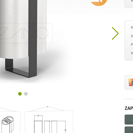
M
K
S
P
W
ZAP