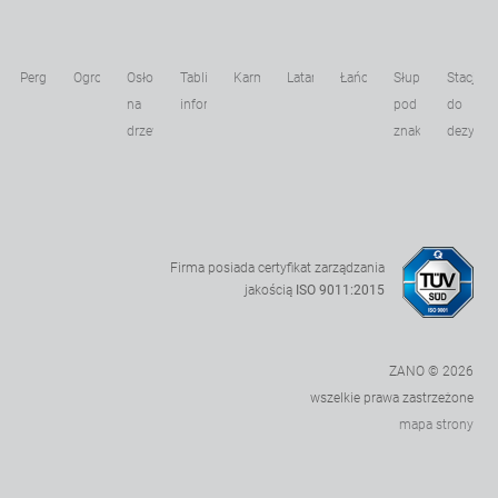
Pergole
Ogrodzenia
Osłony
Tablice
Karmniki
Latarnie
Łańcuchy
Słupki
Stacje
kowe
na
informacyjne
pod
do
drzewa
znaki
dezynfek
Firma posiada certyfikat zarządzania
jakością
ISO 9011:2015
ZANO © 2026
wszelkie prawa zastrzeżone
mapa strony