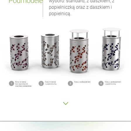
Podmodele
wyboru: standard, z daszkiem, z
popielniczką oraz z daszkiem i
popielnicą.