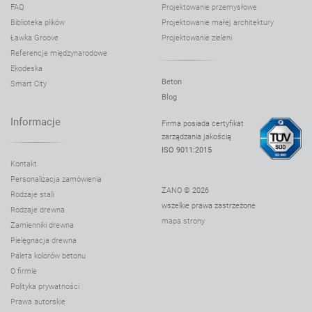
FAQ
Projektowanie przemysłowe
Biblioteka plików
Projektowanie małej architektury
Ławka Groove
Projektowanie zieleni
Referencje międzynarodowe
Ekodeska
Beton
Smart City
Blog
Informacje
Firma posiada certyfikat
zarządzania jakością
ISO 9011:2015
Kontakt
Personalizacja zamówienia
ZANO © 2026
Rodzaje stali
wszelkie prawa zastrzeżone
Rodzaje drewna
mapa strony
Zamienniki drewna
Pielęgnacja drewna
Paleta kolorów betonu
O firmie
Polityka prywatności
Prawa autorskie