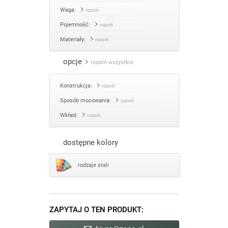
Waga:
rozwiń
Pojemność:
rozwiń
Materiały:
rozwiń
opcje
rozwiń wszystkie
Konstrukcja:
rozwiń
Sposób mocowania:
rozwiń
Wkład:
rozwiń
dostępne kolory
rodzaje stali
ZAPYTAJ O TEN PRODUKT: