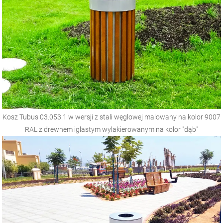
Kosz Tubus 03.053.1 w wersji z stali węglowej malowany na kolor 9007
RAL z drewnem iglastym wylakierowanym na kolor "dąb"