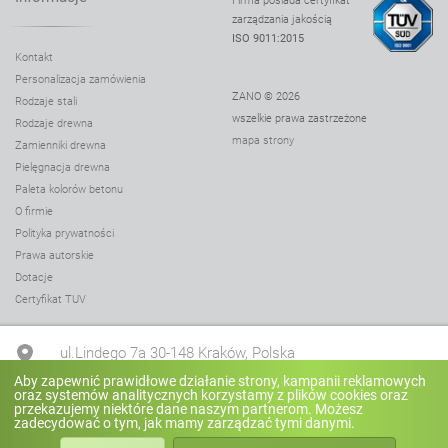
Firma posiada certyfikat
zarządzania jakością
ISO 9011:2015
Kontakt
Personalizacja zamówienia
ZANO © 2026
Rodzaje stali
wszelkie prawa zastrzeżone
Rodzaje drewna
mapa strony
Zamienniki drewna
Pielęgnacja drewna
Paleta kolorów betonu
O firmie
Polityka prywatności
Prawa autorskie
Dotacje
Certyfikat TUV
ul.Lindego 7a 30-148 Kraków, Polska
Aby zapewnić prawidłowe działanie strony, kampanii reklamowych
oraz systemów analitycznych korzystamy z plików cookies oraz
+48 12 636 90 27
przekazujemy niektóre dane naszym partnerom. Możesz
zadecydować o tym, jak mamy zarządzać tymi danymi.