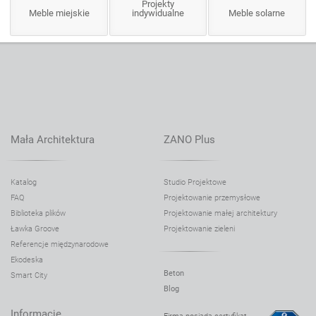
Projekty
Meble miejskie
indywidualne
Meble solarne
Mała Architektura
ZANO Plus
Katalog
Studio Projektowe
FAQ
Projektowanie przemysłowe
Biblioteka plików
Projektowanie małej architektury
Ławka Groove
Projektowanie zieleni
Referencje międzynarodowe
Ekodeska
Beton
Smart City
Blog
Informacje