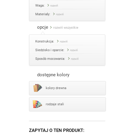
Waga:
rozwiń
Materiały:
rozwiń
opcje
rozwiń wszystkie
Konstrukcja:
rozwiń
Siedzisko i oparcie:
rozwiń
Sposób mocowania:
rozwiń
dostępne kolory
kolory drewna
rodzaje stali
ZAPYTAJ O TEN PRODUKT: