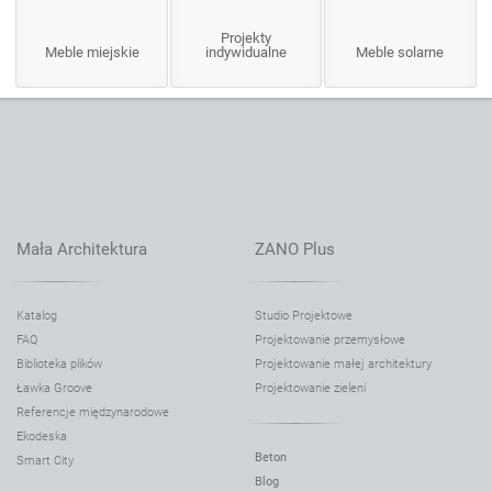
Projekty
Meble miejskie
indywidualne
Meble solarne
Mała Architektura
ZANO Plus
Katalog
Studio Projektowe
FAQ
Projektowanie przemysłowe
Biblioteka plików
Projektowanie małej architektury
Ławka Groove
Projektowanie zieleni
Referencje międzynarodowe
Ekodeska
Beton
Smart City
Blog