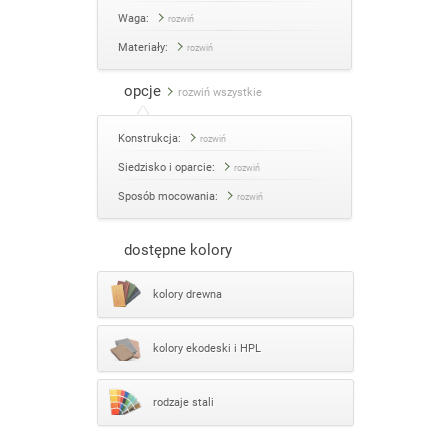
Waga:
rozwiń
Materiały:
rozwiń
opcje
rozwiń wszystkie
Konstrukcja:
rozwiń
Siedzisko i oparcie:
rozwiń
Sposób mocowania:
rozwiń
dostępne kolory
kolory drewna
kolory ekodeski i HPL
rodzaje stali