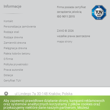
Informacje
Firma posiada certyfikat
zarządzania jakością
ISO 9011:2015
Kontakt
Personalizacja zamówienia
ZANO © 2026
Rodzaje stali
wszelkie prawa zastrzeżone
Rodzaje drewna
mapa strony
Zamienniki drewna
Pielęgnacja drewna
Paleta kolorów betonu
O firmie
Polityka prywatności
Prawa autorskie
Dotacje
Certyfikat TUV
ul.Lindego 7a 30-148 Kraków, Polska
Aby zapewnić prawidłowe działanie strony, kampanii reklamowych
oraz systemów analitycznych korzystamy z plików cookies oraz
+48 12 636 90 27
przekazujemy niektóre dane naszym partnerom. Możesz