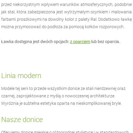
przed niekorzystnym wpływem warunków atmosferycznych, podobnie
jak stal, która zabezpieczona jest wytrzymałym ocynkiem i malowania
farbami proszkowymi na dowolny kolor z palety Ral. Dodatkowo ławkę
można przymocować do podłoża za pomocą kołków rozporowych.
Ławka dostępna jest dwóch opcjach:
z oparciem
lub bez oparcia.
.
Linia modern
Modele tej serii to przede wszystkim donice ze stali nierdzewnej oraz
czarnej, zaprojektowane z myślą o nowoczesnej architekturze.
Wyróżnia je subtelna estetyka oparta na nieskomplikowanej bryle.
Nasze donice
Oferujemy donice miejskie o różnorodnej stylistyce i w standardowych