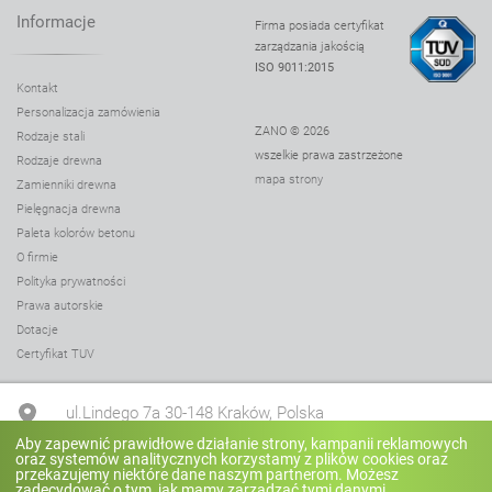
Informacje
Firma posiada certyfikat
zarządzania jakością
ISO 9011:2015
Kontakt
Personalizacja zamówienia
ZANO © 2026
Rodzaje stali
wszelkie prawa zastrzeżone
Rodzaje drewna
mapa strony
Zamienniki drewna
Pielęgnacja drewna
Paleta kolorów betonu
O firmie
Polityka prywatności
Prawa autorskie
Dotacje
Certyfikat TUV
ul.Lindego 7a 30-148 Kraków, Polska
Aby zapewnić prawidłowe działanie strony, kampanii reklamowych
oraz systemów analitycznych korzystamy z plików cookies oraz
+48 12 636 90 27
przekazujemy niektóre dane naszym partnerom. Możesz
zadecydować o tym, jak mamy zarządzać tymi danymi.