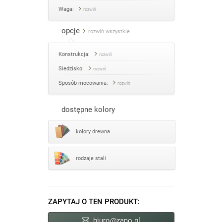
Waga:
rozwiń
opcje
rozwiń wszystkie
Konstrukcja:
rozwiń
Siedzisko:
rozwiń
Sposób mocowania:
rozwiń
dostępne kolory
kolory drewna
rodzaje stali
ZAPYTAJ O TEN PRODUKT:
biuro@zano.pl