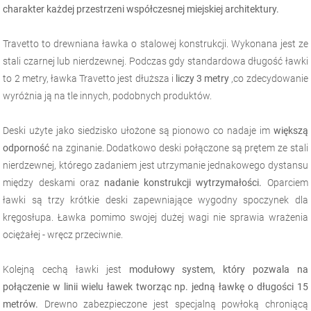
charakter każdej przestrzeni współczesnej miejskiej architektury.
Travetto to drewniana ławka o stalowej konstrukcji. Wykonana jest ze
stali czarnej lub nierdzewnej. Podczas gdy standardowa długość ławki
to 2 metry, ławka Travetto jest dłuższa i
liczy 3 metry
,co zdecydowanie
wyróżnia ją na tle innych, podobnych produktów.
Deski użyte jako siedzisko ułożone są pionowo co nadaje im
większą
odporność
na zginanie. Dodatkowo deski połączone są prętem ze stali
nierdzewnej, którego zadaniem jest utrzymanie jednakowego dystansu
między deskami oraz
nadanie konstrukcji wytrzymałości.
Oparciem
ławki są trzy krótkie deski zapewniające wygodny spoczynek dla
kręgosłupa. Ławka pomimo swojej dużej wagi nie sprawia wrażenia
ociężałej - wręcz przeciwnie.
Kolejną cechą ławki jest
modułowy system, który pozwala na
połączenie w linii wielu ławek tworząc np. jedną ławkę o długości 15
metrów.
Drewno zabezpieczone jest specjalną powłoką chroniącą