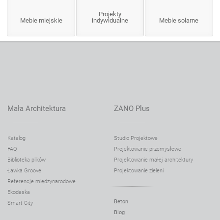
Projekty
Meble miejskie
indywidualne
Meble solarne
Mała Architektura
ZANO Plus
Katalog
Studio Projektowe
FAQ
Projektowanie przemysłowe
Biblioteka plików
Projektowanie małej architektury
Ławka Groove
Projektowanie zieleni
Referencje międzynarodowe
Ekodeska
Beton
Smart City
Blog