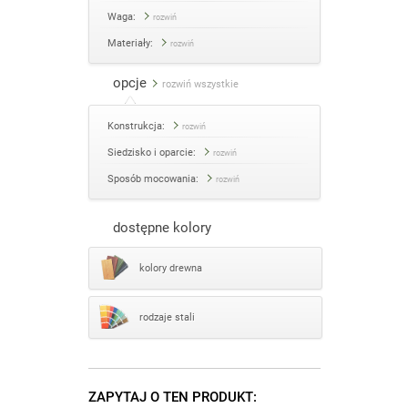
Waga:
rozwiń
Materiały:
rozwiń
opcje
rozwiń wszystkie
Konstrukcja:
rozwiń
Siedzisko i oparcie:
rozwiń
Sposób mocowania:
rozwiń
dostępne kolory
kolory drewna
rodzaje stali
ZAPYTAJ O TEN PRODUKT: