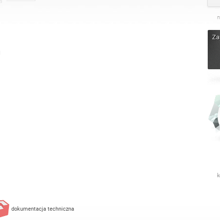
n
Za
k
dokumentacja techniczna