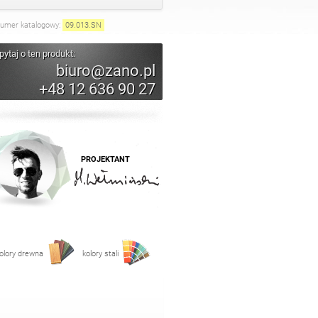
umer katalogowy:
09.013
.
SN
pytaj o ten produkt:
biuro@zano.pl
+48 12 636 90 27
PROJEKTANT
olory drewna
kolory stali