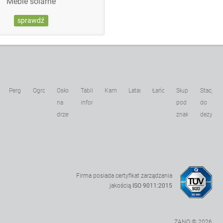
Meble solarne
sprawdź
Pergole
Ogrodzenia
Osłony
Tablice
Karmniki
Latarnie
Łańcuchy
Słupki
Stacje
kowe
na
informacyjne
pod
do
drzewa
znaki
dezynfek
Firma posiada certyfikat zarządzania
jakością
ISO 9011:2015
ZANO © 2026