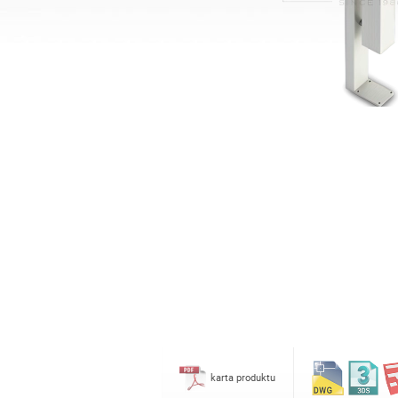
Stacje do dezynfekcji
karta produktu