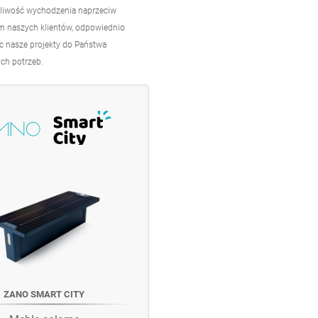
iwość wychodzenia naprzeciw
m naszych klientów, odpowiednio
 nasze projekty do Państwa
ch potrzeb.
ZANO SMART CITY