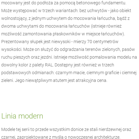
mocowany jest do podłoża za pomocą betonowego fundamentu.
Może występować w trzech wariantach: bez uchwytów - jako obiekt
wolnostojący, z jednym uchwytem do mocowania łańcucha, bądź z
dwoma uchwytami do mocowania łańcuchów (istnieje również
możliwość zamontowania płaskowników w miejsce łańcuchów).
Prezentowany słupek jest niewysoki - mierzy 70 centymetrów
wysokości. Może on służyć do odgradzania terenów zielonych, pasów
ruchu pieszych oraz jezdni. Istnieje możliwość pomalowania modelu na
dowolny kolor z palety RAL. Dostępny jest również w trzech
podstawowych odmianach: czarnym macie, ciemnym graficie i ciemnej
zieleni. Jego niewątpliwym atutem jest atrakcyjna cena.
Linia modern
Modele tej serii to przede wszystkim donice ze stali nierdzewnej oraz
czarnej, zaprojektowane z myślą o nowoczesnej architekturze.