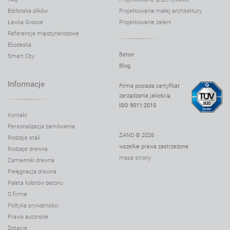
Biblioteka plików
Projektowanie małej architektury
Ławka Groove
Projektowanie zieleni
Referencje międzynarodowe
Ekodeska
Beton
Smart City
Blog
Informacje
Firma posiada certyfikat
zarządzania jakością
ISO 9011:2015
Kontakt
Personalizacja zamówienia
ZANO © 2026
Rodzaje stali
wszelkie prawa zastrzeżone
Rodzaje drewna
mapa strony
Zamienniki drewna
Pielęgnacja drewna
Paleta kolorów betonu
O firmie
Polityka prywatności
Prawa autorskie
Dotacje