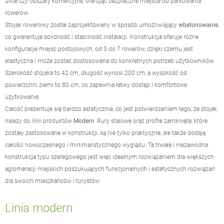
ulice czy obszary komercyjne, oferując bezpieczne miejsce do parkowania
rowerów.
Stojak rowerowy został zaprojektowany w sposób umożliwiający
wbetonowanie
,
co gwarantuje solidność i stabilność instalacji. Konstrukcja oferuje różne
konfiguracje miejsc postojowych, od 3 do 7 rowerów, dzięki czemu jest
elastyczna i może zostać dostosowana do konkretnych potrzeb użytkowników.
Szerokość stojaka to 42 cm, długość wynosi 200 cm, a wysokość od
powierzchni ziemi to 80 cm, co zapewnia łatwy dostęp i komfortowe
użytkowanie.
Całość prezentuje się bardzo estetycznie, co jest potwierdzeniem tego, że stojak
należy do linii produktów
Modern
. Rury stalowe oraz profile zamknięte, które
zostały zastosowane w konstrukcji, są nie tylko praktyczne, ale także dodają
całości nowoczesnego i minimalistycznego wyglądu. Ta trwała i niezawodna
konstrukcja typu szeregowego jest więc idealnym rozwiązaniem dla większych
aglomeracji miejskich poszukujących funkcjonalnych i estetycznych rozwiązań
dla swoich mieszkańców i turystów.
Linia modern