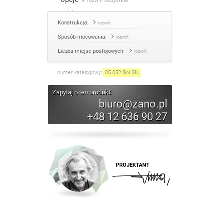
rozwiń wszystkie
Konstrukcja:
rozwiń
Sposób mocowania:
rozwiń
Liczba miejsc postojowych:
rozwiń
numer katalogowy:
05.052.SN
.
SN
Zapytaj o ten produkt:
biuro@zano.pl
+48 12 636 90 27
PROJEKTANT