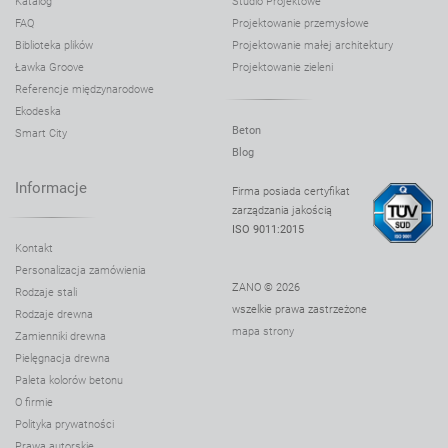
Katalog
Studio Projektowe
FAQ
Projektowanie przemysłowe
Biblioteka plików
Projektowanie małej architektury
Ławka Groove
Projektowanie zieleni
Referencje międzynarodowe
Ekodeska
Beton
Smart City
Blog
Informacje
Firma posiada certyfikat
zarządzania jakością
ISO 9011:2015
Kontakt
Personalizacja zamówienia
ZANO © 2026
Rodzaje stali
wszelkie prawa zastrzeżone
Rodzaje drewna
mapa strony
Zamienniki drewna
Pielęgnacja drewna
Paleta kolorów betonu
O firmie
Polityka prywatności
Prawa autorskie