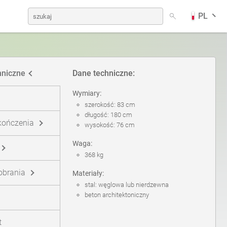
PL
dów
Kosze na psie odchody
niemiecki
hniczne
Dane techniczne:
Stacje solarne
fiński
Wymiary:
szerokość: 83 cm
długość: 180 cm
kończenia
wysokość: 76 cm
Stoły piknikowe
norweski (bokmål)
Waga:
368 kg
Tablice informacyjne
pobrania
Materiały:
stal: węglowa lub nierdzewna
beton architektoniczny
Słupki pod znaki
t