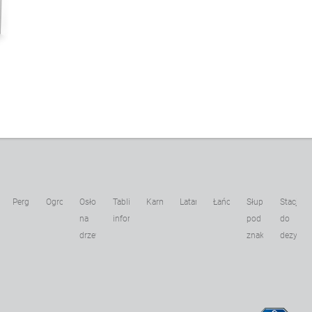
Pergole
Ogrodzenia
Osłony
Tablice
Karmniki
Latarnie
Łańcuchy
Słupki
Stacje
kowe
na
informacyjne
pod
do
drzewa
znaki
dezynfek