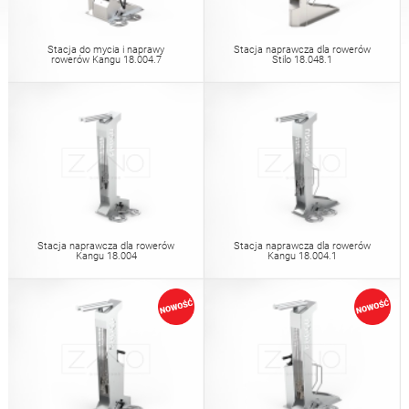
Stoły
Stoły piknikowe
angielski (USA)
niemiecki
Stacja do mycia i naprawy
Stacja naprawcza dla rowerów
rowerów Kangu 18.004.7
Stilo 18.048.1
Pergole
Ogrodzenia
francuski
hiszpański
Osłony na drzewa
Tablice informacyjne
włoski
fiński
Karmniki
Latarnie
łotewski
litewski
Stacja naprawcza dla rowerów
Stacja naprawcza dla rowerów
Kangu 18.004
Kangu 18.004.1
Łańcuchy
Słupki pod znaki
rumuński
norweski (bokmål)
Stacje do dezynfekcji
estoński