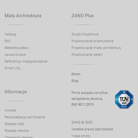
Mała Architektura
ZANO Plus
Katalog
Studio Projektowe
FAQ
Projektowanie przemysłowe
Biblioteka plików
Projektowanie małej architektury
Ławka Groove
Projektowanie zieleni
Referencje międzynarodowe
Smart City
Beton
Blog
Informacje
Firma posiada certyfikat
zarządzania jakością
ISO 9011:2015
Kontakt
Personalizacja zamówienia
ZANO © 2025
Rodzaje stali
wszelkie prawa zastrzeżone
Rodzaje drewna
mapa strony
Zamienniki drewna