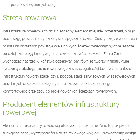
podstawie wybranych opcji.
Strefa rowerowa
Infrastruktura rowerowa
to dziś niezbędny element
miejskiej przestrzeni
, biorąc
pod uwagę powrót mody na aktywne spędzanie czasu. Cieszy nas, że w centrach
miast i na obrzeżach powstaje wiele nowych
ścieżek rowerowych
, które jeszcze
bardziej zachęcają i motywują do relaksu na dwóch kółkach. Firma Zano
wychodząc naprzeciw Państwa oczekiwaniom również tworzy infrastrukturę
związaną z
obsługą ruchu rowerowego
a w szczególności budowy i montażu
infrastruktury towarzyszącej czyli:
podpór
,
stacji serwisowych
,
wiat rowerowych
oraz innych urządzeń niezbędnych do zapewnienia bezpiecznego i
komfortowego przejazdu po projektowanych ścieżkach rowerowych.
Producent elementów infrastruktury
rowerowej
Elementy infrastruktury rowerowej oferowane przez firmę Zano to połączenie
funkcjonalności, wytrzymałości a także stylowego wyglądu.
Nowoczesny design