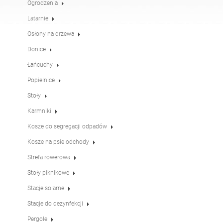
Ogrodzenia
Stoły
Stoły piknikowe
angielski (USA)
niemiecki
Latarnie
Osłony na drzewa
Pergole
Ogrodzenia
francuski
hiszpański
Donice
Łańcuchy
Popielnice
Osłony na drzewa
Tablice informacyjne
włoski
fiński
Stoły
Karmniki
Karmniki
Latarnie
łotewski
litewski
Kosze do segregacji odpadów
Kosze na psie odchody
Łańcuchy
Słupki pod znaki
Strefa rowerowa
rumuński
norweski (bokmål)
Stoły piknikowe
Stacje solarne
Stacje do dezynfekcji
estoński
Stacje do dezynfekcji
Pergole