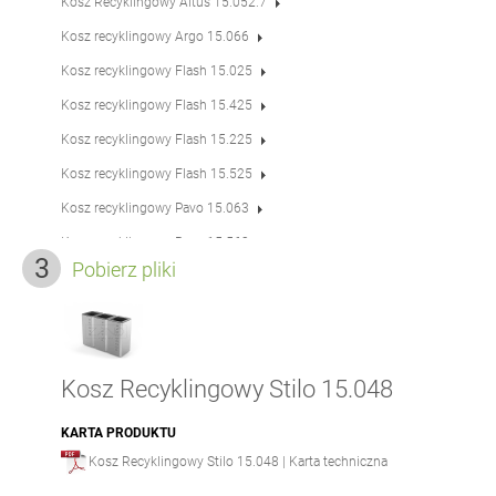
Kosz Recyklingowy Altus 15.052.7
Kosz recyklingowy Argo 15.066
Kosz recyklingowy Flash 15.025
Kosz recyklingowy Flash 15.425
Kosz recyklingowy Flash 15.225
Kosz recyklingowy Flash 15.525
Kosz recyklingowy Pavo 15.063
Kosz recyklingowy Pavo 15.563
Pobierz pliki
Kosz recyklingowy Pavo 15.263
Kosz recyklingowy Pavo 15.463
Kosz Recyklingowy Pavo 15.263.2
Kosz Recyklingowy Pavo 15.063.2
Kosz Recyklingowy Stilo 15.048
Kosz Recyklingowy Pavo 15.463.2
KARTA PRODUKTU
Kosz Recyklingowy Pavo 15.563.2
Kosz Recyklingowy Stilo 15.048 | Karta techniczna
Kosz recyklingowy Quadro 15.076.1