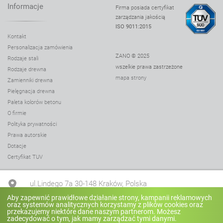
Informacje
Firma posiada certyfikat
zarządzania jakością
ISO 9011:2015
Kontakt
Personalizacja zamówienia
ZANO © 2025
Rodzaje stali
wszelkie prawa zastrzeżone
Rodzaje drewna
mapa strony
Zamienniki drewna
Pielęgnacja drewna
Paleta kolorów betonu
O firmie
Polityka prywatności
Prawa autorskie
Dotacje
Certyfikat TUV
ul.Lindego 7a 30-148 Kraków, Polska
Aby zapewnić prawidłowe działanie strony, kampanii reklamowych
oraz systemów analitycznych korzystamy z plików cookies oraz
+48 12 636 90 27
przekazujemy niektóre dane naszym partnerom. Możesz
zadecydować o tym, jak mamy zarządzać tymi danymi.