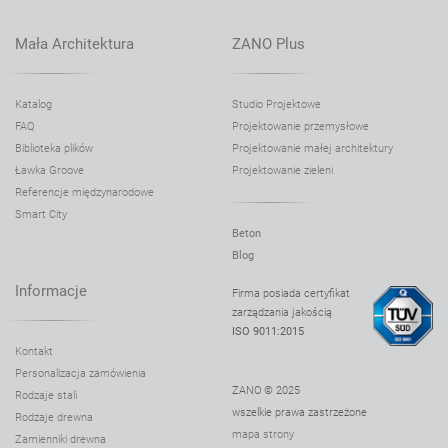
Kosz Trigono 03.070
Kosz Tubus 03.053
Mała Architektura
ZANO Plus
Kosz Tubus 03.053.1
Kosz Tubus 03.053.2
Katalog
Studio Projektowe
FAQ
Projektowanie przemysłowe
Kosz Tubus 03.053.9
Biblioteka plików
Projektowanie małej architektury
Kosz Tubus 03.053.6
Ławka Groove
Projektowanie zieleni
Kosz Tubus 03.053.3
Referencje międzynarodowe
Smart City
Kosz Vela 03.094
Beton
Kosz z popielniczką Altus 03.052.01
Blog
Kosz z popielniczką Altus 03.052.02
Informacje
Firma posiada certyfikat
zarządzania jakością
Kosz z popielniczką Altus 03.052.03
ISO 9011:2015
Kosz z popielniczką Altus 03.052.8
Kontakt
Personalizacja zamówienia
Kosz z popielniczką Block 03.056
ZANO © 2025
Rodzaje stali
Kosz z popielniczką Calypso 03.051.1
wszelkie prawa zastrzeżone
Rodzaje drewna
mapa strony
Kosz z popielniczką Cubus 03.055
Zamienniki drewna