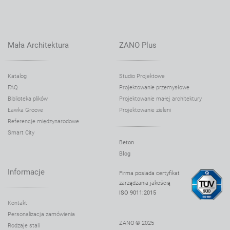
Kosz Trigono 03.070
Kosz Tubus 03.053
Kosz Tubus 03.053.1
Mała Architektura
ZANO Plus
Kosz Tubus 03.053.2
Kosz Tubus 03.053.9
Katalog
Studio Projektowe
Kosz Tubus 03.053.6
FAQ
Projektowanie przemysłowe
Kosz Tubus 03.053.3
Biblioteka plików
Projektowanie małej architektury
Ławka Groove
Projektowanie zieleni
Kosz Vela 03.094
Referencje międzynarodowe
Kosz z popielniczką Altus 03.052.01
Smart City
Beton
Kosz z popielniczką Altus 03.052.02
Blog
Kosz z popielniczką Altus 03.052.03
Informacje
Firma posiada certyfikat
Kosz z popielniczką Altus 03.052.8
zarządzania jakością
ISO 9011:2015
Kosz z popielniczką Block 03.056
Kontakt
Kosz z popielniczką Calypso 03.051.1
Personalizacja zamówienia
ZANO © 2025
Kosz z popielniczką Cubus 03.055
Rodzaje stali