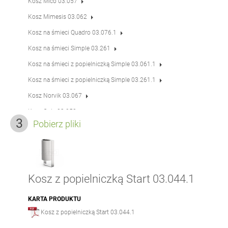
Kosz Mico 03.057
Kosz Mimesis 03.062
Kosz na śmieci Quadro 03.076.1
Kosz na śmieci Simple 03.261
Kosz na śmieci z popielniczką Simple 03.061.1
Kosz na śmieci z popielniczką Simple 03.261.1
Kosz Norvik 03.067
Kosz Onis 03.058
Pobierz pliki
Kosz Pavo 03.063
Kosz Pavo 03.063.1
Kosz Photon 03.009
Kosz Porto 03.093
Kosz z popielniczką Start 03.044.1
Kosz Reliq 03.013
KARTA PRODUKTU
Kosz Revo 03.038
Kosz z popielniczką Start 03.044.1
Kosz Royal 03.033