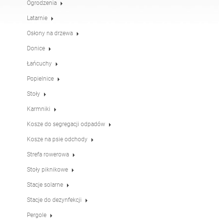
Ogrodzenia
Stoły
Stoły piknikowe
angielski (USA)
niemiecki
Latarnie
Osłony na drzewa
Pergole
Ogrodzenia
francuski
hiszpański
Donice
Łańcuchy
Popielnice
Osłony na drzewa
Tablice informacyjne
włoski
fiński
Stoły
Karmniki
Karmniki
Latarnie
łotewski
litewski
Kosze do segregacji odpadów
Kosze na psie odchody
Łańcuchy
Słupki pod znaki
Strefa rowerowa
rumuński
norweski (bokmål)
Stoły piknikowe
Stacje solarne
Stacje do dezynfekcji
estoński
Stacje do dezynfekcji
Pergole