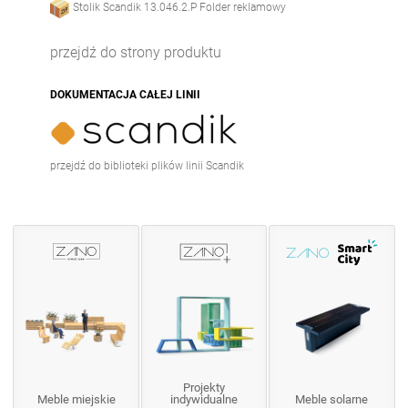
Stolik Scandik 13.046.2.P Folder reklamowy
Stół Stilo 13.048
Stół Stilo 13.048.1
przejdź do strony produktu
Stół Travetto 13.007
DOKUMENTACJA CAŁEJ LINII
Stół Tristad 13.022
przejdź do biblioteki plików linii Scandik
Projekty
Meble miejskie
indywidualne
Meble solarne