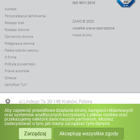
ISO 9011:2015
Kontakt
Personalizacja zamówienia
ZANO © 2025
Rodzaje stali
wszelkie prawa zastrzeżone
Rodzaje drewna
mapa strony
Zamienniki drewna
Pielęgnacja drewna
Paleta kolorów betonu
O firmie
Polityka prywatności
Prawa autorskie
Dotacje
Certyfikat TUV
ul.Lindego 7a 30-148 Kraków, Polska
Aby zapewnić prawidłowe działanie strony, kampanii reklamowych
oraz systemów analitycznych korzystamy z plików cookies oraz
+48 12 636 90 27
przekazujemy niektóre dane naszym partnerom. Możesz
zadecydować o tym, jak mamy zarządzać tymi danymi.
Zarządzaj
Akceptuję wszystkie zgody
biuro@zano.pl