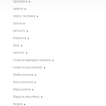
Ogrodzenia
Stoły
Stoły piknikowe
angielski (USA)
niemiecki
Latarnie
Osłony na drzewa
Pergole
Ogrodzenia
francuski
hiszpański
Donice
Łańcuchy
Popielnice
Osłony na drzewa
Tablice informacyjne
włoski
fiński
Stoły
Karmniki
Karmniki
Latarnie
łotewski
litewski
Kosze do segregacji odpadów
Kosze na psie odchody
Łańcuchy
Słupki pod znaki
Strefa rowerowa
rumuński
norweski (bokmål)
Stoły piknikowe
Stacje solarne
Stacje do dezynfekcji
estoński
Stacje do dezynfekcji
Pergole