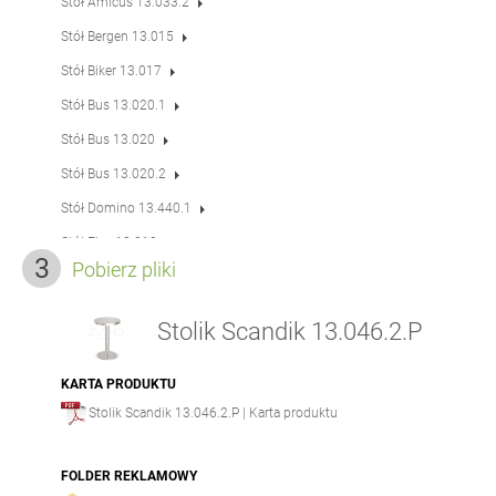
Stół Amicus 13.033.2
Stół Bergen 13.015
Stół Biker 13.017
Stół Bus 13.020.1
Stół Bus 13.020
Stół Bus 13.020.2
Stół Domino 13.440.1
Stół Flex 13.018
Pobierz pliki
Stół Pluris 13.001
Stół Scandik 13.046
Stolik Scandik 13.046.2.P
Stół Scandik 13.046.P
Stół Scandik 13.046.3.P
KARTA PRODUKTU
Stolik Scandik 13.046.2.P | Karta produktu
Stół Simple 13.024.1
Stół Simple 13.024
FOLDER REKLAMOWY
Stół Soft 13.012