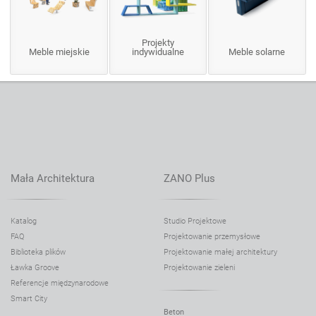
Projekty
Meble miejskie
indywidualne
Meble solarne
Mała Architektura
ZANO Plus
Katalog
Studio Projektowe
FAQ
Projektowanie przemysłowe
Biblioteka plików
Projektowanie małej architektury
Ławka Groove
Projektowanie zieleni
Referencje międzynarodowe
Smart City
Beton