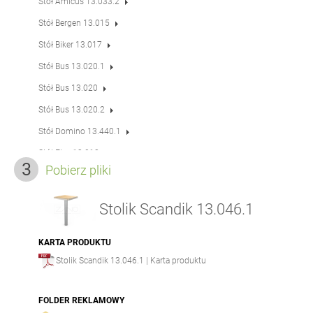
Stół Amicus 13.033.2
Stół Bergen 13.015
Stół Biker 13.017
Stół Bus 13.020.1
Stół Bus 13.020
Stół Bus 13.020.2
Stół Domino 13.440.1
Stół Flex 13.018
Pobierz pliki
Stół Pluris 13.001
Stół Scandik 13.046
Stolik Scandik 13.046.1
Stół Scandik 13.046.P
Stół Scandik 13.046.3.P
KARTA PRODUKTU
Stolik Scandik 13.046.1 | Karta produktu
Stół Simple 13.024.1
Stół Simple 13.024
FOLDER REKLAMOWY
Stół Soft 13.012