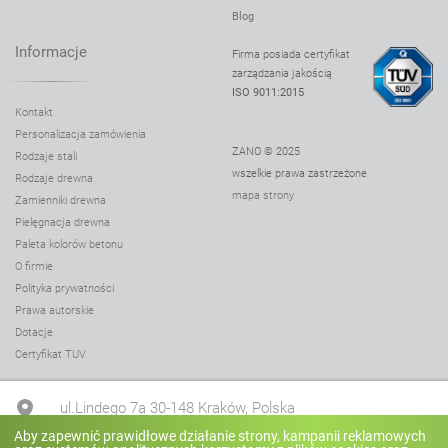
Blog
Informacje
Firma posiada certyfikat
zarządzania jakością
ISO 9011:2015
Kontakt
Personalizacja zamówienia
ZANO © 2025
Rodzaje stali
wszelkie prawa zastrzeżone
Rodzaje drewna
mapa strony
Zamienniki drewna
Pielęgnacja drewna
Paleta kolorów betonu
O firmie
Polityka prywatności
Prawa autorskie
Dotacje
Certyfikat TUV
ul.Lindego 7a 30-148 Kraków, Polska
Aby zapewnić prawidłowe działanie strony, kampanii reklamowych