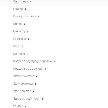
Ogrodzenia
Stoły
Stoły piknikowe
angielski (USA)
niemiecki
Latarnie
Osłony na drzewa
Pergole
Ogrodzenia
francuski
hiszpański
Donice
Łańcuchy
Popielnice
Osłony na drzewa
Tablice informacyjne
włoski
fiński
Stoły
Karmniki
Karmniki
Latarnie
łotewski
litewski
Kosze do segregacji odpadów
Kosze na psie odchody
Łańcuchy
Słupki pod znaki
Strefa rowerowa
rumuński
norweski (bokmål)
Stoły piknikowe
Stacje solarne
Stacje do dezynfekcji
estoński
Stacje do dezynfekcji
Pergole