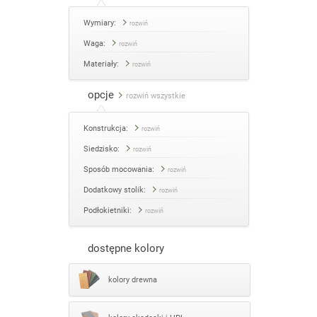
Wymiary:
rozwiń
Waga:
rozwiń
Materiały:
rozwiń
opcje
rozwiń wszystkie
Konstrukcja:
rozwiń
Siedzisko:
rozwiń
Sposób mocowania:
rozwiń
Dodatkowy stolik:
rozwiń
Podłokietniki:
rozwiń
dostępne kolory
kolory drewna