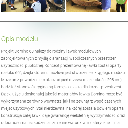
Opis modelu
Projekt Domino 60 należy do rodziny ławek modułowych
zaprojektowanych z myślą o aranżacji współczesnych przestrzeni
użyteczności publicznej. Koncept prezentowanej ławki został oparty
na łuku 60°, dzięki któremu możliwe jest stworzenie okrągłego modułu.
Może on z powodzeniem otaczać pień drzewa (o szerokości 298 cm),
bądź też stanowić oryginalną formę siedziska dla każdej przestrzeni.
Dzięki użyciu doskonałej jakości materiałów ławka Domino może być
wykorzystana zarówno wewnątrz, jak i na zewnątrz współczesnych
miejsc użytkowych. Stal nierdzewna, na której została bowiem oparta
konstrukcja całej ławki daje gwarancję wieloletniej wytrzymałości oraz
odporności na uszkodzenia i zmienne warunki atmosferyczne. Linia