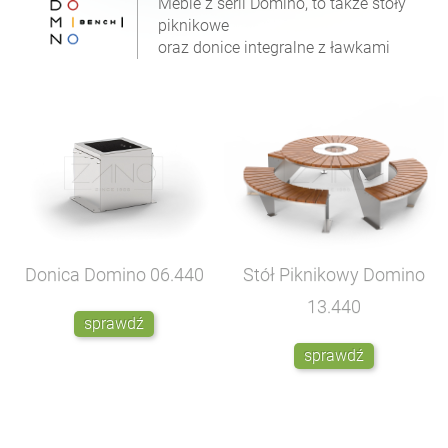
Meble z serii Domino, to także stoły
piknikowe
oraz donice integralne z ławkami
Donica Domino
06.440
Stół Piknikowy Domino
13.440
sprawdź
sprawdź