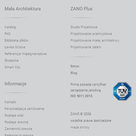
Mała Architektura
ZANO Plus
Katalog
Studio Projektowe
FAQ
Projektowanie przemysłowe
Biblioteka plików
Projektowanie małej architektury
Ławka Groove
Projektowanie zieleni
Referencje międzynarodowe
Ekodeska
Beton
Smart City
Blog
Informacje
Firma posiada certyfikat
zarządzania jakością
ISO 9011:2015
Kontakt
Personalizacja zamówienia
ZANO © 2026
Rodzaje stali
wszelkie prawa zastrzeżone
Rodzaje drewna
mapa strony
Zamienniki drewna
Pielęgnacja drewna