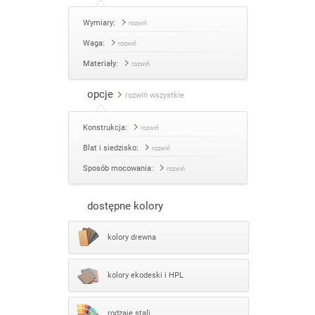
Wymiary:
rozwiń
Waga:
rozwiń
Materiały:
rozwiń
opcje
rozwiń wszystkie
Konstrukcja:
rozwiń
Blat i siedzisko:
rozwiń
Sposób mocowania:
rozwiń
dostępne kolory
kolory drewna
kolory ekodeski i HPL
rodzaje stali