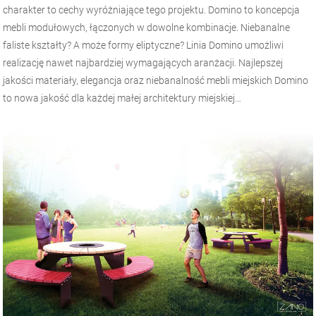
charakter to cechy wyróżniające tego projektu. Domino to koncepcja
mebli modułowych, łączonych w dowolne kombinacje. Niebanalne
faliste kształty? A może formy eliptyczne? Linia Domino umożliwi
realizację nawet najbardziej wymagających aranżacji. Najlepszej
jakości materiały, elegancja oraz niebanalność mebli miejskich Domino
to nowa jakość dla każdej małej architektury miejskiej…