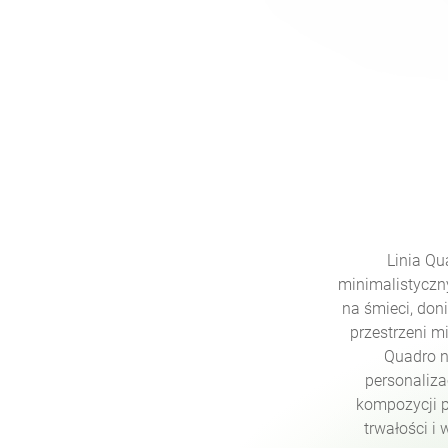
Linia Qu
minimalistyczny
na śmieci, don
przestrzeni m
Quadro n
personaliza
kompozycji p
trwałości i