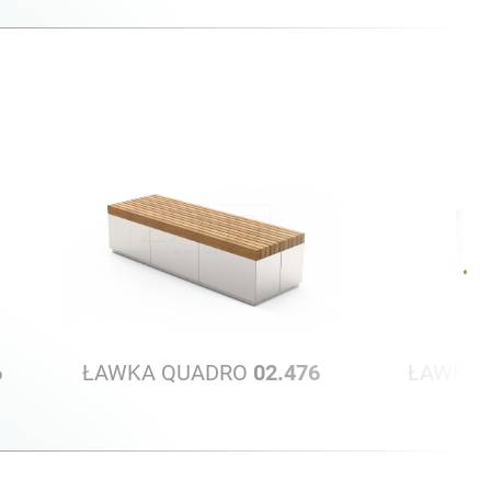
6
ŁAWKA QUADRO
02.476
ŁAWKA