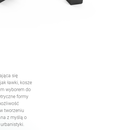
ająca się
jak ławki, kosze
lnym wyborem do
etryczne formy
możliwość
 w tworzeniu
ana z myślą o
urbanistyki.