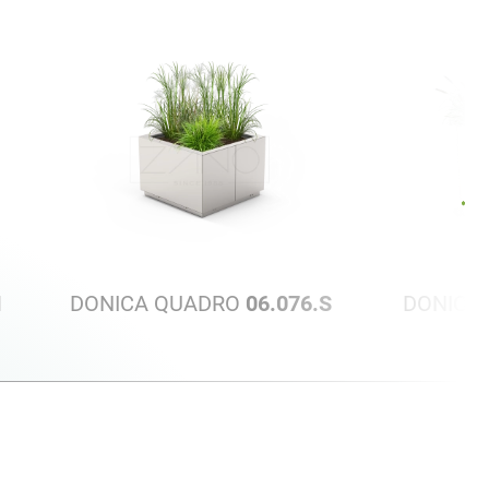
M
DONICA QUADRO
06.076.S
DONICA