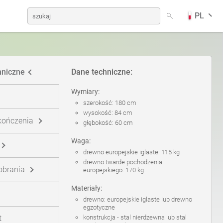
PL
dów
Kosze na psie odchody
niemiecki
hniczne
Dane techniczne:
Stacje solarne
fiński
Wymiary:
szerokość: 180 cm
wysokość: 84 cm
kończenia
głębokość: 60 cm
Stoły piknikowe
norweski (bokmål)
Waga:
drewno europejskie iglaste: 115 kg
drewno twarde pochodzenia
Tablice informacyjne
pobrania
europejskiego: 170 kg
Materiały:
drewno: europejskie iglaste lub drewno
Słupki pod znaki
egzotyczne
t
konstrukcja - stal nierdzewna lub stal