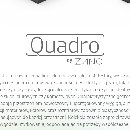
adro to nowoczesna linia elementów małej architektury, wyróżni
m designem i modułową konstrukcją. Produkty z tej serii, takie 
ice czy stoły, łączą funkcjonalność z estetyką, co czyni je idea
iejskich, biurowych czy komercyjnych. Charakterystyczne geom
adają przestrzeniom nowoczesny i uporządkowany wygląd, a 
cji materiałów, kolorów oraz rozmiarów zapewnia elastyczność
asujących do każdej przestrzeni. Kolekcja została zaprojektow
 wygodzie użytkowania, odpowiadając na potrzeby współczesnej 