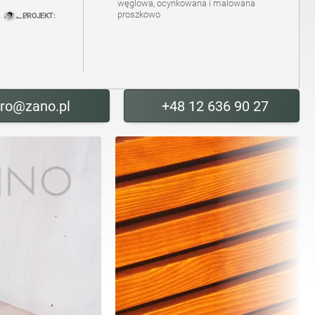
węglowa, ocynkowana i malowana
proszkowo
PROJEKT:
uro@zano.pl
+48 12 636 90 27