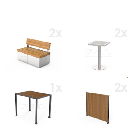
2x
2x
1x
2x