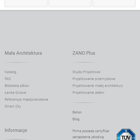
Donica Rock 06.043.XL
Donica Rock 06.043.XXL
Donica Salver 06.038.S
Donica Salver 06.038.M
Donica Salver 06.038.L
Donica Salver 06.038.XL
Mała Architektura
ZANO Plus
Donica Scandik 06.046.S
Donica Scandik 06.046.M
Katalog
Studio Projektowe
FAQ
Projektowanie przemysłowe
Donica Scandik 06.046.L
Biblioteka plików
Projektowanie małej architektury
Donica Scandik 06.146.S
Ławka Groove
Projektowanie zieleni
Donica Scandik 06.146.M
Referencje międzynarodowe
Smart City
Donica Scandik 90° 06.046.1
Beton
Donica Simple 06.040.S
Blog
Donica Simple 06.040.M
Informacje
Firma posiada certyfikat
Donica Simple 06.040.L
zarządzania jakością