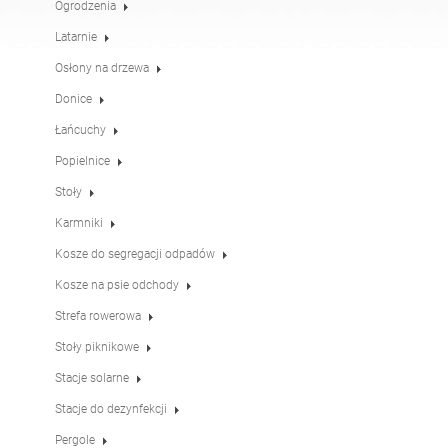
Ogrodzenia
Stoły
Stoły piknikowe
angielski (USA)
niemiecki
Latarnie
Osłony na drzewa
Pergole
Ogrodzenia
francuski
hiszpański
Donice
Łańcuchy
Popielnice
Osłony na drzewa
Tablice informacyjne
włoski
fiński
Stoły
Karmniki
Karmniki
Latarnie
łotewski
litewski
Kosze do segregacji odpadów
Kosze na psie odchody
Łańcuchy
Słupki pod znaki
Strefa rowerowa
rumuński
norweski (bokmål)
Stoły piknikowe
Stacje solarne
Stacje do dezynfekcji
estoński
Stacje do dezynfekcji
Pergole