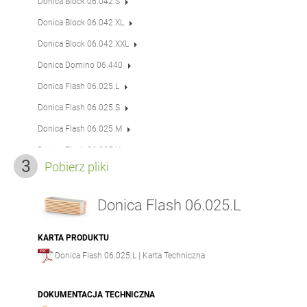
Donica Block 06.042.S
Donica Block 06.042.XL
Donica Block 06.042.XXL
Donica Domino 06.440
Donica Flash 06.025.L
Donica Flash 06.025.S
Donica Flash 06.025.M
Donica Flash 06.025.XL
Pobierz pliki
Donica IVO 06.045.L
Donica IVO 06.045.XL
Donica Flash 06.025.L
Donica IVO 06.045.S
Donica IVO 06.045.M
KARTA PRODUKTU
Donica Flash 06.025.L | Karta Techniczna
Donica Orbit 06.450
Donica Orbit 06.450.4
DOKUMENTACJA TECHNICZNA
Donica Orbit 06.450.5