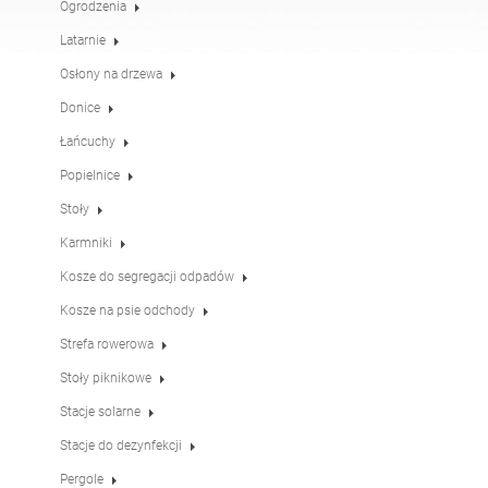
Ogrodzenia
Stoły
Stoły piknikowe
angielski (USA)
niemiecki
Latarnie
Osłony na drzewa
Pergole
Ogrodzenia
francuski
hiszpański
Donice
Łańcuchy
Popielnice
Osłony na drzewa
Tablice informacyjne
włoski
fiński
Stoły
Karmniki
Karmniki
Latarnie
łotewski
litewski
Kosze do segregacji odpadów
Kosze na psie odchody
Łańcuchy
Słupki pod znaki
Strefa rowerowa
rumuński
norweski (bokmål)
Stoły piknikowe
Stacje solarne
Stacje do dezynfekcji
estoński
Stacje do dezynfekcji
Pergole