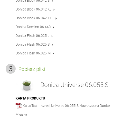
Donica Block 06.042.S
Donica Block 06.042.XL
Donica Block 06.042.XXL
Donica Domino 06.440
Donica Flash 06.025.L
Donica Flash 06.025.S
Donica Flash 06.025.M
Donica Flash 06.025.XL
Pobierz pliki
Donica IVO 06.045.L
Donica IVO 06.045.XL
Donica Universe 06.055.S
Donica IVO 06.045.S
Donica IVO 06.045.M
KARTA PRODUKTU
Karta Techniczna | Universe 06.055.S Nowoczesna Donica
Donica Orbit 06.450
Miejska
Donica Orbit 06.450.4
Donica Orbit 06.450.5