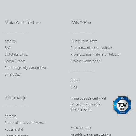
Donica Rock 06.043.XL
Donica Rock 06.043.XXL
Donica Salver 06.038.S
Mała Architektura
ZANO Plus
Donica Salver 06.038.M
Donica Salver 06.038.L
Katalog
Studio Projektowe
FAQ
Projektowanie przemysłowe
Donica Salver 06.038.XL
Biblioteka plików
Projektowanie małej architektury
Donica Scandik 06.046.S
Ławka Groove
Projektowanie zieleni
Donica Scandik 06.046.M
Referencje międzynarodowe
Smart City
Donica Scandik 06.046.L
Beton
Donica Scandik 06.146.S
Blog
Donica Scandik 06.146.M
Informacje
Firma posiada certyfikat
zarządzania jakością
Donica Scandik 90° 06.046.1
ISO 9011:2015
Donica Simple 06.040.S
Kontakt
Personalizacja zamówienia
Donica Simple 06.040.M
ZANO © 2025
Rodzaje stali
Donica Simple 06.040.L
wszelkie prawa zastrzeżone