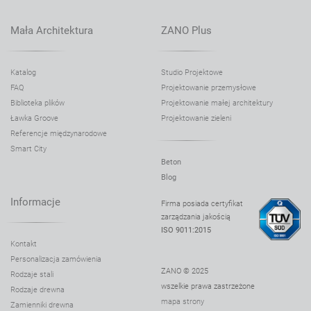
Donica Rock 06.043.XL
Donica Rock 06.043.XXL
Mała Architektura
ZANO Plus
Donica Salver 06.038.S
Donica Salver 06.038.M
Katalog
Studio Projektowe
FAQ
Projektowanie przemysłowe
Donica Salver 06.038.L
Biblioteka plików
Projektowanie małej architektury
Donica Salver 06.038.XL
Ławka Groove
Projektowanie zieleni
Donica Scandik 06.046.S
Referencje międzynarodowe
Smart City
Donica Scandik 06.046.M
Beton
Donica Scandik 06.046.L
Blog
Donica Scandik 06.146.S
Informacje
Firma posiada certyfikat
zarządzania jakością
Donica Scandik 06.146.M
ISO 9011:2015
Donica Scandik 90° 06.046.1
Kontakt
Personalizacja zamówienia
Donica Simple 06.040.S
ZANO © 2025
Rodzaje stali
Donica Simple 06.040.M
wszelkie prawa zastrzeżone
Rodzaje drewna
mapa strony
Donica Simple 06.040.L
Zamienniki drewna