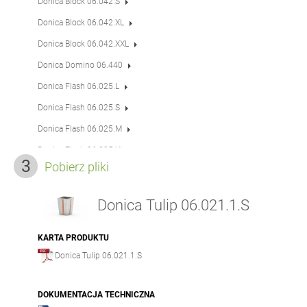
Donica Block 06.042.S
Donica Block 06.042.XL
Donica Block 06.042.XXL
Donica Domino 06.440
Donica Flash 06.025.L
Donica Flash 06.025.S
Donica Flash 06.025.M
Donica Flash 06.025.XL
Pobierz pliki
Donica IVO 06.045.L
Donica IVO 06.045.XL
Donica Tulip 06.021.1.S
Donica IVO 06.045.S
Donica IVO 06.045.M
KARTA PRODUKTU
Donica Tulip 06.021.1.S
Donica Orbit 06.450
Donica Orbit 06.450.4
DOKUMENTACJA TECHNICZNA
Donica Orbit 06.450.5