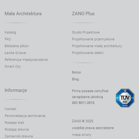
Ławka Bus bench 02.420
Ławka Classic 02.019
Mała Architektura
ZANO Plus
Ławka Clipo 02.428
Ławka Domino 02.440
Katalog
Studio Projektowe
FAQ
Projektowanie przemysłowe
Ławka Domino 02.040
Biblioteka plików
Projektowanie małej architektury
Ławka Domino 02.040.1
Ławka Groove
Projektowanie zieleni
Ławka Domino 60 02.440.2
Referencje międzynarodowe
Smart City
Ławka Domino 60 02.040.4
Beton
Ławka Domino 60 02.040.3
Blog
Ławka Domino 90 02.440.1
Informacje
Firma posiada certyfikat
zarządzania jakością
Ławka Domino 90 02.040.2
ISO 9011:2015
Ławka Domino 90 Mini 02.440.4
Kontakt
Personalizacja zamówienia
Ławka Flash 02.025
ZANO © 2025
Rodzaje stali
Ławka Flash 02.425
wszelkie prawa zastrzeżone
Rodzaje drewna
mapa strony
Ławka Flash 02.325
Zamienniki drewna