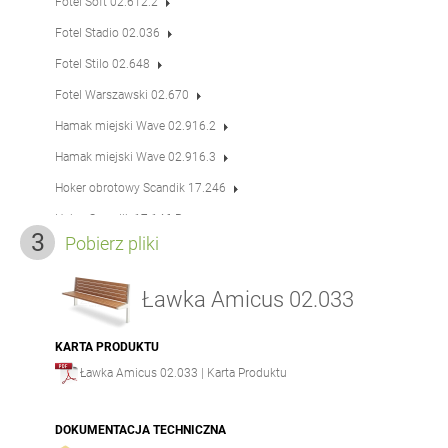
Fotel Soft 02.612.2
Fotel Stadio 02.036
Fotel Stilo 02.648
Fotel Warszawski 02.670
Hamak miejski Wave 02.916.2
Hamak miejski Wave 02.916.3
Hoker obrotowy Scandik 17.246
Hoker Scandik 17.146.P
Pobierz pliki
Leżak Duo 02.052
Leżak obrotowy Flash 02.525.1
Ławka Amicus 02.033
Leżak obrotowy Flash 02.525
Leżak Stilo 02.548
KARTA PRODUKTU
Ławka Amicus 02.033 | Karta Produktu
Leżak Stilo 02.548.1
Ławka Amicus 02.033
DOKUMENTACJA TECHNICZNA
Ławka Amicus 02.433