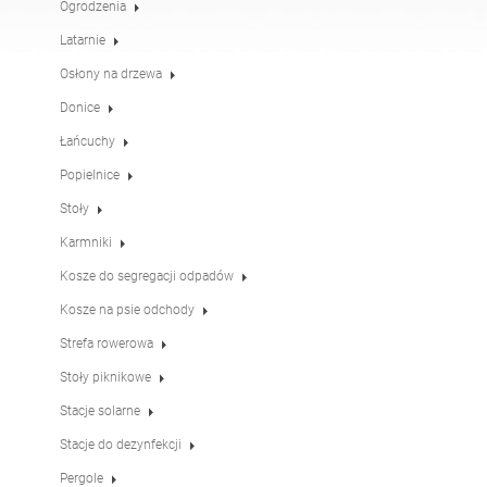
Ogrodzenia
Stoły
Stoły piknikowe
angielski (USA)
niemiecki
Latarnie
Osłony na drzewa
Pergole
Ogrodzenia
francuski
hiszpański
Donice
Łańcuchy
Popielnice
Osłony na drzewa
Tablice informacyjne
włoski
fiński
Stoły
Karmniki
Karmniki
Latarnie
łotewski
litewski
Kosze do segregacji odpadów
Kosze na psie odchody
Łańcuchy
Słupki pod znaki
Strefa rowerowa
rumuński
norweski (bokmål)
Stoły piknikowe
Stacje solarne
Stacje do dezynfekcji
estoński
Stacje do dezynfekcji
Pergole