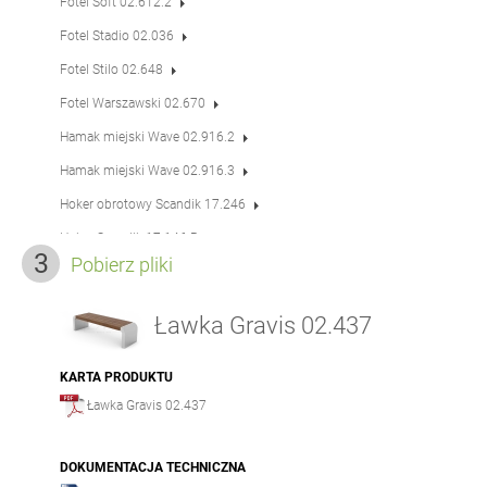
Fotel Soft 02.612.2
Fotel Stadio 02.036
Fotel Stilo 02.648
Fotel Warszawski 02.670
Hamak miejski Wave 02.916.2
Hamak miejski Wave 02.916.3
Hoker obrotowy Scandik 17.246
Hoker Scandik 17.146.P
Pobierz pliki
Leżak Duo 02.052
Leżak obrotowy Flash 02.525.1
Ławka Gravis 02.437
Leżak obrotowy Flash 02.525
Leżak Stilo 02.548
KARTA PRODUKTU
Ławka Gravis 02.437
Leżak Stilo 02.548.1
Ławka Amicus 02.033
DOKUMENTACJA TECHNICZNA
Ławka Amicus 02.433