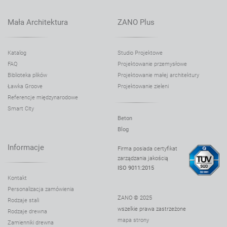
Ławka Bus bench 02.420
Ławka Classic 02.019
Mała Architektura
ZANO Plus
Ławka Clipo 02.428
Ławka Domino 02.440
Katalog
Studio Projektowe
FAQ
Projektowanie przemysłowe
Ławka Domino 02.040
Biblioteka plików
Projektowanie małej architektury
Ławka Domino 02.040.1
Ławka Groove
Projektowanie zieleni
Ławka Domino 60 02.440.2
Referencje międzynarodowe
Smart City
Ławka Domino 60 02.040.4
Beton
Ławka Domino 60 02.040.3
Blog
Ławka Domino 90 02.440.1
Informacje
Firma posiada certyfikat
zarządzania jakością
Ławka Domino 90 02.040.2
ISO 9011:2015
Ławka Domino 90 Mini 02.440.4
Kontakt
Personalizacja zamówienia
Ławka Flash 02.025
ZANO © 2025
Rodzaje stali
Ławka Flash 02.425
wszelkie prawa zastrzeżone
Rodzaje drewna
mapa strony
Ławka Flash 02.325
Zamienniki drewna