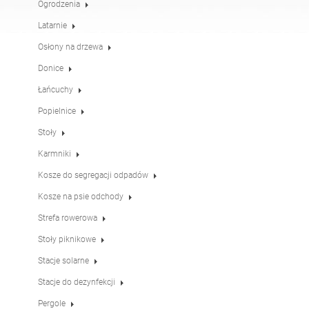
Ogrodzenia
Stoły
Stoły piknikowe
angielski (USA)
niemiecki
Latarnie
Osłony na drzewa
Pergole
Ogrodzenia
francuski
hiszpański
Donice
Łańcuchy
Popielnice
Osłony na drzewa
Tablice informacyjne
włoski
fiński
Stoły
Karmniki
Karmniki
Latarnie
łotewski
litewski
Kosze do segregacji odpadów
Kosze na psie odchody
Łańcuchy
Słupki pod znaki
Strefa rowerowa
rumuński
norweski (bokmål)
Stoły piknikowe
Stacje solarne
Stacje do dezynfekcji
estoński
chorwacki
Stacje do dezynfekcji
Pergole