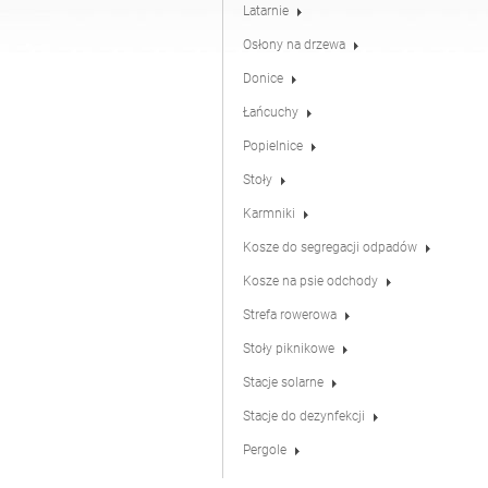
Latarnie
Osłony na drzewa
Stacje do dezynfekcji
Donice
Łańcuchy
Popielnice
Stoły
Karmniki
Kosze do segregacji odpadów
Kosze na psie odchody
Strefa rowerowa
Stoły piknikowe
Stacje solarne
Stacje do dezynfekcji
Pergole