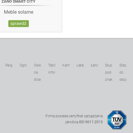
ZANO SMART CITY
Meble solarne
sprawdź
Pergole
Ogrodzenia
Osłony
Tablice
Karmniki
Latarnie
Łańcuchy
Słupki
Stacje
kowe
na
informacyjne
pod
do
drzewa
znaki
dezynfek
Firma posiada certyfikat zarządzania
jakością
ISO 9011:2015