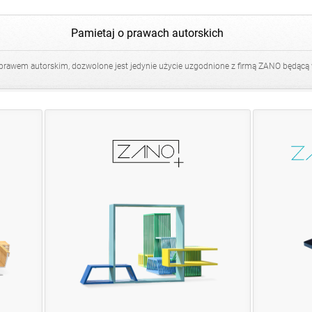
Leżak obrotowy Flash 02.525
Pamietaj o prawach autorskich
Leżak Stilo 02.548
Leżak Stilo 02.548.1
 prawem autorskim, dozwolone jest jedynie użycie uzgodnione z firmą ZANO będącą
Ławka Amicus 02.033
Ławka Amicus 02.433
Ławka Aplos 02.406
Ławka Arena 02.021
Ławka Aura 02.023
Ławka Aura 02.223
Ławka Aura 02.023.1
Ławka Aura 02.023.2
Ławka B-bench 02.010
Ławka B-bench 02.410
Ławka B-bench 02.410.1