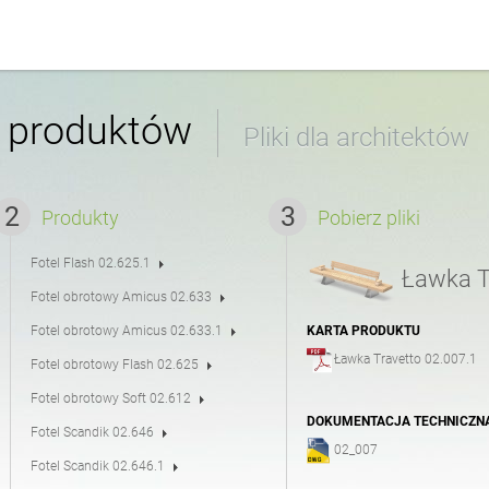
śmieci
Kosze do segregacji odpa
angielski (USA)
w produktów
Pliki dla architektów
owerowe
i
Strefa rowerowa
włoski
Produkty
Pobierz pliki
Fotel Flash 02.625.1
Ławka T
e
Stoły
rumuński
Fotel obrotowy Amicus 02.633
Fotel obrotowy Amicus 02.633.1
KARTA PRODUKTU
Ławka Travetto 02.007.1
ia
Osłony na drzewa
Fotel obrotowy Flash 02.625
Fotel obrotowy Soft 02.612
DOKUMENTACJA TECHNICZN
Fotel Scandik 02.646
02_007
Łańcuchy
Fotel Scandik 02.646.1