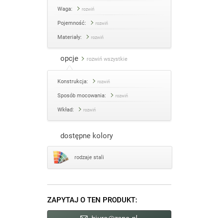
Waga:
rozwiń
Pojemność:
rozwiń
Materiały:
rozwiń
opcje
rozwiń wszystkie
Konstrukcja:
rozwiń
Sposób mocowania:
rozwiń
Wkład:
rozwiń
dostępne kolory
rodzaje stali
ZAPYTAJ O TEN PRODUKT: