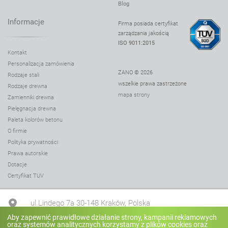
Blog
Informacje
Firma posiada certyfikat
zarządzania jakością
ISO 9011:2015
Kontakt
Personalizacja zamówienia
ZANO © 2026
Rodzaje stali
wszelkie prawa zastrzeżone
Rodzaje drewna
mapa strony
Zamienniki drewna
Pielęgnacja drewna
Paleta kolorów betonu
O firmie
Polityka prywatności
Prawa autorskie
Dotacje
Certyfikat TUV
ul.Lindego 7a 30-148 Kraków, Polska
Aby zapewnić prawidłowe działanie strony, kampanii reklamowych
oraz systemów analitycznych korzystamy z plików cookies oraz