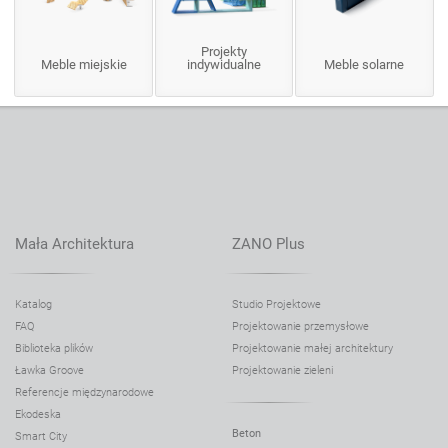
Projekty
Meble miejskie
indywidualne
Meble solarne
Mała Architektura
ZANO Plus
Katalog
Studio Projektowe
FAQ
Projektowanie przemysłowe
Biblioteka plików
Projektowanie małej architektury
Ławka Groove
Projektowanie zieleni
Referencje międzynarodowe
Ekodeska
Beton
Smart City