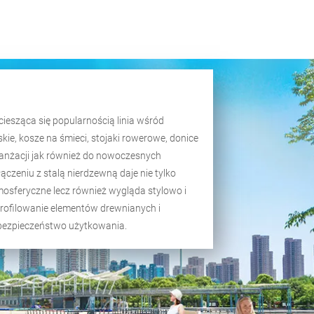
ciesząca się popularnością linia wśród
skie, kosze na śmieci, stojaki rowerowe, donice
anżacji jak również do nowoczesnych
czeniu z stalą nierdzewną daje nie tylko
mosferyczne lecz również wygląda stylowo i
 profilowanie elementów drewnianych i
bezpieczeństwo użytkowania.