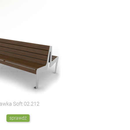
awka Soft
02.212
sprawdź