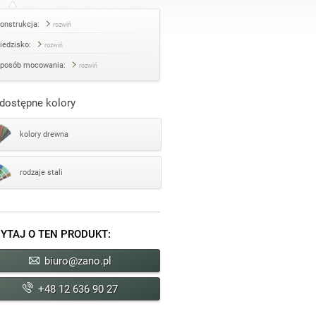
onstrukcja:
rozwiń
iedzisko:
rozwiń
posób mocowania:
rozwiń
dostępne kolory
kolory drewna
rodzaje stali
YTAJ O TEN PRODUKT:
biuro@zano.pl
+48 12 636 90 27