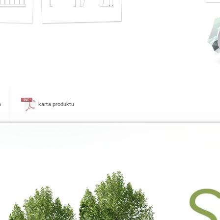
a
karta produktu