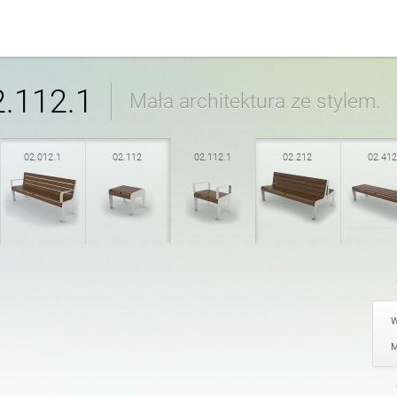
śmieci
Kosze do segregacji odpa
angielski (USA)
2.112.1
Mała architektura ze stylem.
owerowe
i
Strefa rowerowa
włoski
02.012.1
02.112
02.112.1
02.212
02.412
e
Stoły
rumuński
ia
i
Osłony na drzewa
W
M
Łańcuchy