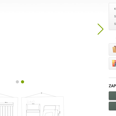
K
S
S
ZAP