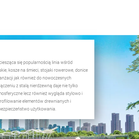
ciesząca się popularnością linia wśród
skie, kosze na śmieci, stojaki rowerowe, donice
anżacji jak również do nowoczesnych
czeniu z stalą nierdzewną daje nie tylko
mosferyczne lecz również wygląda stylowo i
 profilowanie elementów drewnianych i
bezpieczeństwo użytkowania.