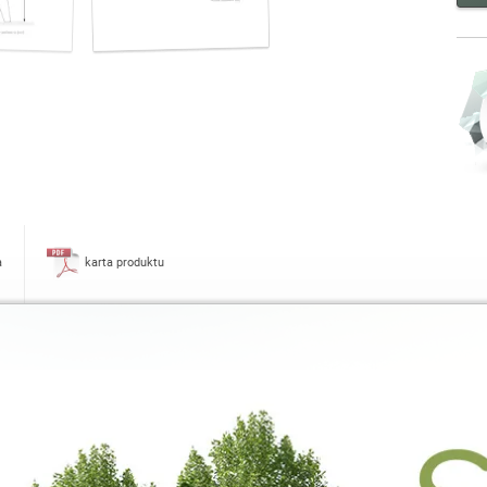
a
karta produktu