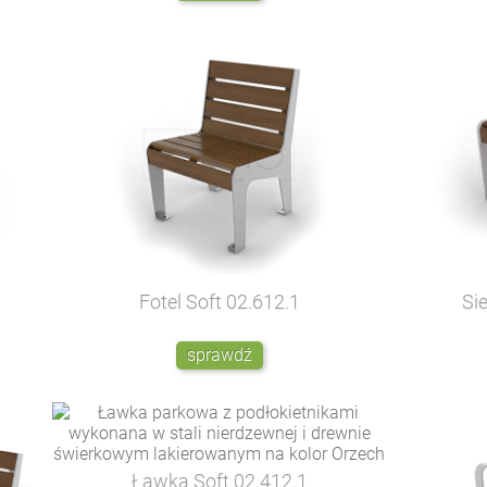
Fotel Soft
02.612.1
Si
sprawdź
Ławka Soft
02.412.1