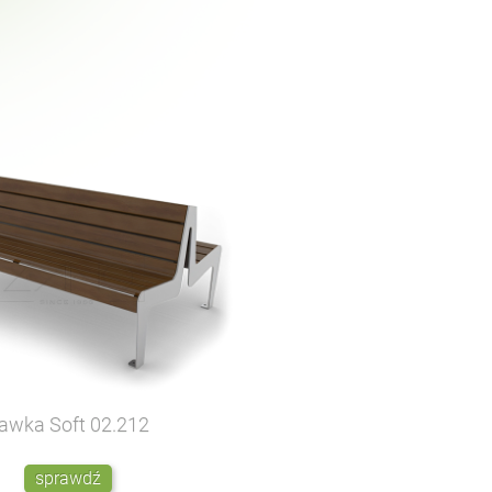
awka Soft
02.212
sprawdź