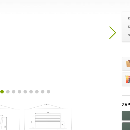
K
S
S
ZAP