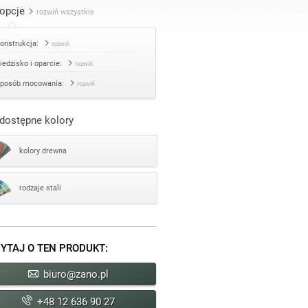
opcje
rozwiń wszystkie
onstrukcja:
rozwiń
iedzisko i oparcie:
rozwiń
posób mocowania:
rozwiń
dostępne kolory
kolory drewna
rodzaje stali
YTAJ O TEN PRODUKT:
biuro@zano.pl
+48 12 636 90 27