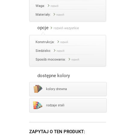
Waga:
rozwiń
Materiały:
rozwiń
opcje
rozwiń wszystkie
Konstrukcja:
rozwiń
Siedzisko:
rozwiń
Sposób mocowania:
rozwiń
dostępne kolory
kolory drewna
rodzaje stali
ZAPYTAJ O TEN PRODUKT: