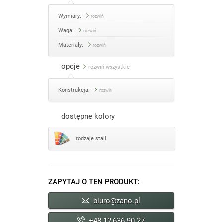
Wymiary:
rozwiń
Waga:
rozwiń
Materiały:
rozwiń
opcje
rozwiń wszystkie
Konstrukcja:
rozwiń
dostępne kolory
rodzaje stali
ZAPYTAJ O TEN PRODUKT:
biuro@zano.pl
+48 12 636 90 27