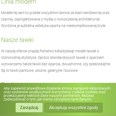
Linia modern
Modele tej serii to przede wszystkim donice ze stali nierdzewnej oraz
czarnej, zaprojektowane z myślą o nowoczesnej architekturze.
Wyróżnia je subtelna estetyka oparta na nieskomplikowanej bryle.
Nasze ławki
W naszej ofercie znajdą Państwo kilkadziesiąt modeli ławek o
różnorodnej stylistyce. Oprócz standardowych ławek z oparciem
wytwarzamy także ławki bez oparcia, dwustronne, czy sześciokątne.
Są to ławki parkowe, uliczne, galeryjne i biurowe.
Producent
Aby zapewnić prawidłowe działanie strony, kampanii reklamowych
oraz systemów analitycznych korzystamy z plików cookies oraz
przekazujemy niektóre dane naszym partnerom. Możesz
Firma
ZANO
nie jest jedynie pośrednikiem handlu. Jako producent
zadecydować o tym, jak mamy zarządzać tymi danymi.
małej architektury
mamy większe możliwości wychodzenia naprzeciw
Zarządzaj
Akceptuję wszystkie zgody
oczekiwaniom naszych klientów, odpowiednio dostosowując nasze
projekty do Państwa specyficznych potrzeb.