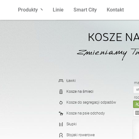
Produkty
Linie
Smart City
Kontakt
Ławki
polski
Kosze na 
angielski
KOSZE NA
Słupki
francuski
Stojaki r
hiszpańsk
Donice
łotewski
Popielnic
litewski
Ławki
mat
s
Kosze na śmieci
ro
Kosze do segregacji odpadów
Pergole
estoński
Ogrodzen
chorwack
Kosze na psie odchody
Słupki
Karmniki
Latarnie
Stojaki rowerowe