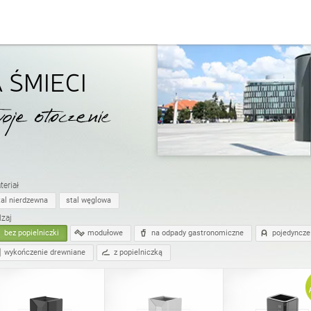
śmieci
Kosze do segregacji odpa
angielski (USA)
 ŚMIECI
owerowe
i
Strefa rowerowa
włoski
e
Stoły
rumuński
eriał
tal nierdzewna
stal węglowa
dzaj
ia
i
Osłony na drzewa
bez popielniczki
modułowe
na odpady gastronomiczne
pojedyncze
wykończenie drewniane
z popielniczką
Łańcuchy