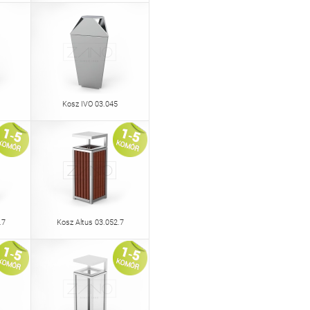
Kosz IVO 03.045
.7
Kosz Altus 03.052.7