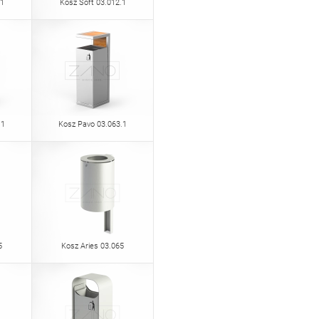
.1
Kosz Soft 03.012.1
.1
Kosz Pavo 03.063.1
5
Kosz Aries 03.065