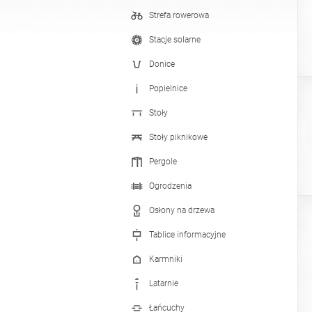
Strefa rowerowa
Stacje do dezynfekcji
Stacje solarne
Donice
Popielnice
Stoły
Stoły piknikowe
Pergole
Ogrodzenia
Osłony na drzewa
Tablice informacyjne
Karmniki
Latarnie
Łańcuchy